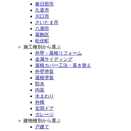
春日部市
久喜市
川口市
さいたま市
八潮市
葛飾区
松伏町
施工種別から選ぶ
外壁・屋根リフォーム
金属サイディング
屋根カバー工法・葺き替え
外壁塗装
屋根塗装
防水
内装
水まわり
外構
玄関ドア
ガレージ
建物種別から選ぶ
戸建て