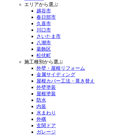
エリアから選ぶ
越谷市
春日部市
久喜市
川口市
さいたま市
八潮市
葛飾区
松伏町
施工種別から選ぶ
外壁・屋根リフォーム
金属サイディング
屋根カバー工法・葺き替え
外壁塗装
屋根塗装
防水
内装
水まわり
外構
玄関ドア
ガレージ