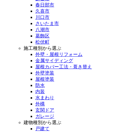
春日部市
久喜市
川口市
さいたま市
八潮市
葛飾区
松伏町
施工種別から選ぶ
外壁・屋根リフォーム
金属サイディング
屋根カバー工法・葺き替え
外壁塗装
屋根塗装
防水
内装
水まわり
外構
玄関ドア
ガレージ
建物種別から選ぶ
戸建て