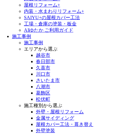
屋根リフォーム+
内装・水まわりリフォーム+
SAIYU+の屋根カバー工法
工場・倉庫の塗装・板金
AIゆたか ご利用ガイド
施工事例
施工事例
エリアから選ぶ
越谷市
春日部市
久喜市
川口市
さいたま市
八潮市
葛飾区
松伏町
施工種別から選ぶ
外壁・屋根リフォーム
金属サイディング
屋根カバー工法・葺き替え
外壁塗装