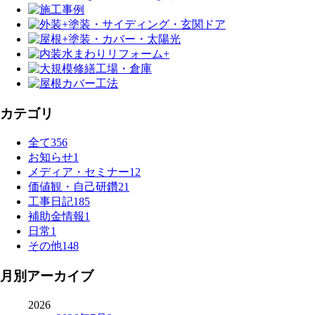
カテゴリ
全て
356
お知らせ
1
メディア・セミナー
12
価値観・自己研鑽
21
工事日記
185
補助金情報
1
日常
1
その他
148
月別アーカイブ
2026