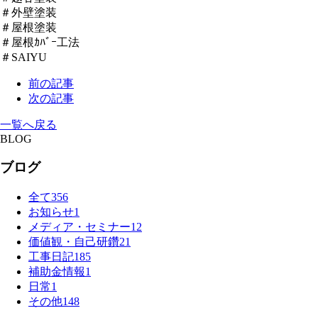
＃外壁塗装
＃屋根塗装
＃屋根ｶﾊﾞｰ工法
＃SAIYU
前の記事
次の記事
一覧へ戻る
BLOG
ブログ
全て
356
お知らせ
1
メディア・セミナー
12
価値観・自己研鑽
21
工事日記
185
補助金情報
1
日常
1
その他
148