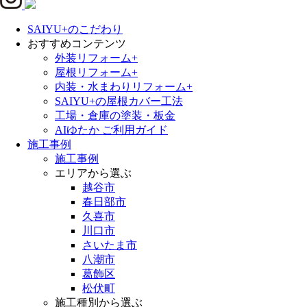
SAIYU+のこだわり
おすすめコンテンツ
外装リフォーム+
屋根リフォーム+
内装・水まわりリフォーム+
SAIYU+の屋根カバー工法
工場・倉庫の塗装・板金
AIゆたか ご利用ガイド
施工事例
施工事例
エリアから選ぶ
越谷市
春日部市
久喜市
川口市
さいたま市
八潮市
葛飾区
松伏町
施工種別から選ぶ