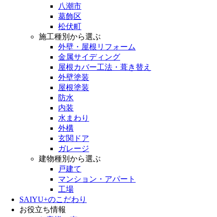
八潮市
葛飾区
松伏町
施工種別から選ぶ
外壁・屋根リフォーム
金属サイディング
屋根カバー工法・葺き替え
外壁塗装
屋根塗装
防水
内装
水まわり
外構
玄関ドア
ガレージ
建物種別から選ぶ
戸建て
マンション・アパート
工場
SAIYU+のこだわり
お役立ち情報