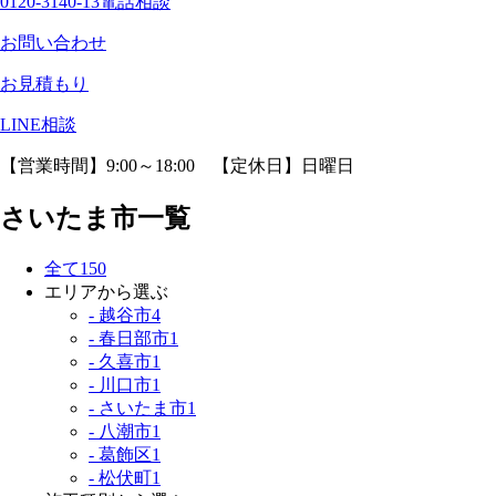
0120-3140-13
電話相談
お問い合わせ
お見積もり
LINE相談
【営業時間】9:00～18:00 【定休日】日曜日
さいたま市一覧
全て
150
エリアから選ぶ
- 越谷市
4
- 春日部市
1
- 久喜市
1
- 川口市
1
- さいたま市
1
- 八潮市
1
- 葛飾区
1
- 松伏町
1