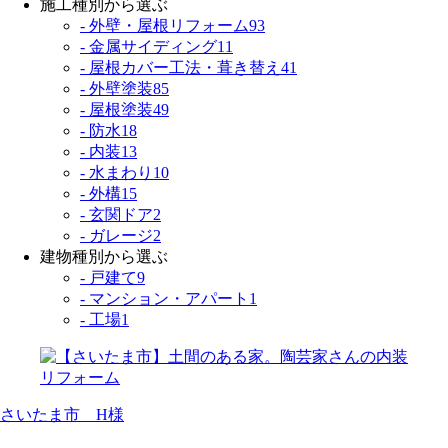
施工種別から選ぶ
- 外壁・屋根リフォーム
93
- 金属サイディング
11
- 屋根カバー工法・葺き替え
41
- 外壁塗装
85
- 屋根塗装
49
- 防水
18
- 内装
13
- 水まわり
10
- 外構
15
- 玄関ドア
2
- ガレージ
2
建物種別から選ぶ
- 戸建て
9
- マンション・アパート
1
- 工場
1
さいたま市 H様