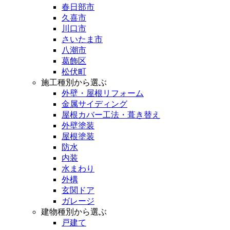
春日部市
久喜市
川口市
さいたま市
八潮市
葛飾区
松伏町
施工種別から選ぶ
外壁・屋根リフォーム
金属サイディング
屋根カバー工法・葺き替え
外壁塗装
屋根塗装
防水
内装
水まわり
外構
玄関ドア
ガレージ
建物種別から選ぶ
戸建て