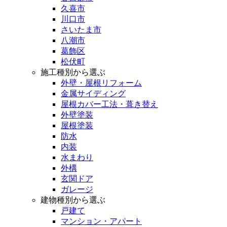
久喜市
川口市
さいたま市
八潮市
葛飾区
松伏町
施工種別から選ぶ
外壁・屋根リフォーム
金属サイディング
屋根カバー工法・葺き替え
外壁塗装
屋根塗装
防水
内装
水まわり
外構
玄関ドア
ガレージ
建物種別から選ぶ
戸建て
マンション・アパート