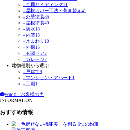
- 金属サイディング
11
- 屋根カバー工法・葺き替え
41
- 外壁塗装
85
- 屋根塗装
49
- 防水
18
- 内装
13
- 水まわり
10
- 外構
15
- 玄関ドア
2
- ガレージ
2
建物種別から選ぶ
- 戸建て
9
- マンション・アパート
1
- 工場
1
お客様の声
VOICE
INFORMATION
おすすめ情報