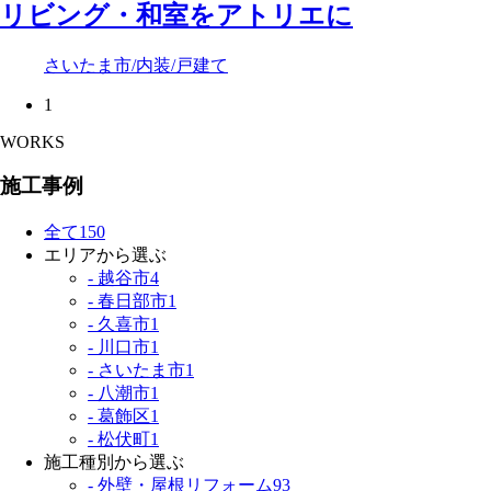
リビング・和室をアトリエに
さいたま市
/内装
/戸建て
1
WORKS
施工事例
全て
150
エリアから選ぶ
- 越谷市
4
- 春日部市
1
- 久喜市
1
- 川口市
1
- さいたま市
1
- 八潮市
1
- 葛飾区
1
- 松伏町
1
施工種別から選ぶ
- 外壁・屋根リフォーム
93