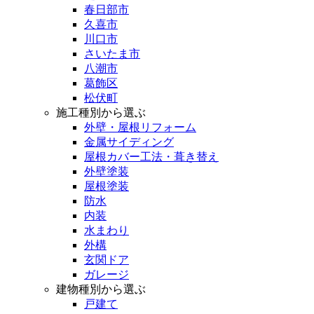
春日部市
久喜市
川口市
さいたま市
八潮市
葛飾区
松伏町
施工種別から選ぶ
外壁・屋根リフォーム
金属サイディング
屋根カバー工法・葺き替え
外壁塗装
屋根塗装
防水
内装
水まわり
外構
玄関ドア
ガレージ
建物種別から選ぶ
戸建て