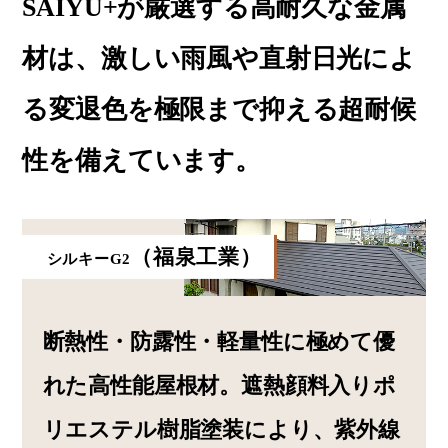
SAIYU+が厳選する高耐久な金属
材は、激しい雨風や直射日光によ
る変退色を極限まで抑える超耐候
性を備えています。
（福泉工業）
シルキーG2
断熱性・防露性・軽量性に極めて優
れた高性能屋根材。遮熱顔料入りポ
リエステル樹脂塗装により、紫外線