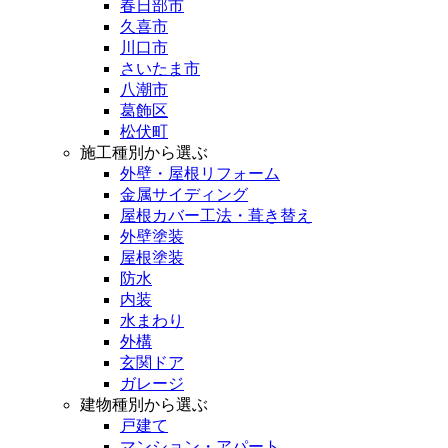
春日部市
久喜市
川口市
さいたま市
八潮市
葛飾区
松伏町
施工種別から選ぶ
外壁・屋根リフォーム
金属サイディング
屋根カバー工法・葺き替え
外壁塗装
屋根塗装
防水
内装
水まわり
外構
玄関ドア
ガレージ
建物種別から選ぶ
戸建て
マンション・アパート