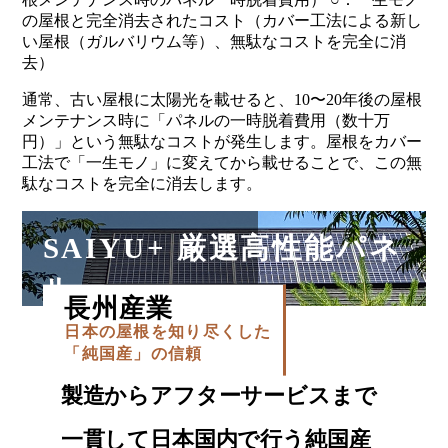
通常、古い屋根に太陽光を載せると、10〜20年後の屋根
メンテナンス時に「パネルの一時脱着費用（数十万
円）」という無駄なコストが発生します。屋根をカバー
工法で「一生モノ」に変えてから載せることで、この無
駄なコストを完全に消去します。
SAIYU+ 厳選高性能パネ
ル
長州産業
日本の屋根を知り尽くした
「純国産」の信頼
製造からアフターサービスまで
一貫して日本国内で行う純国産