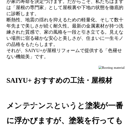
が家の寿命を決定づけます。だからこそ、私たちはまず
は「屋根の専門家」として屋根裏や下地の状態を徹底的
に診断します。
断熱性、地震の揺れを抑えるための軽量化、そして数十
年先まで美しさが続く耐久性。最新の金属素材が持つ洗
練された質感で、家の風格を一段と引き立てる。見えな
い場所に宿る確かな安心と美しさが、住まいに一生モノ
の品格をもたらします。
それが、SAIYU+が屋根リフォームで提供する「色褪せ
ない機能美」です。
SAIYU+ おすすめの工法・屋根材
屋根カバー工法
メンテナンスというと塗装が一番
超高耐久・断熱・軽量とデザイン性の融合
に浮かびますが、塗装を行っても