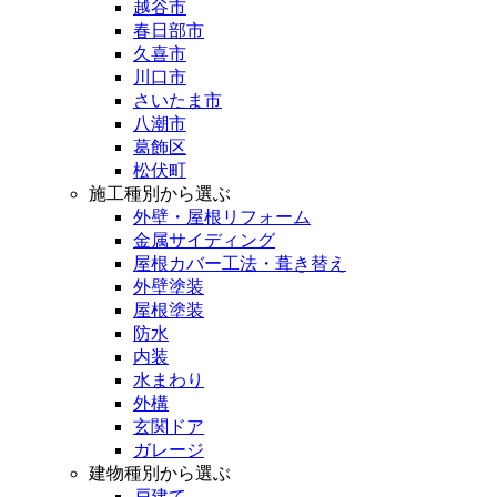
越谷市
春日部市
久喜市
川口市
さいたま市
八潮市
葛飾区
松伏町
施工種別から選ぶ
外壁・屋根リフォーム
金属サイディング
屋根カバー工法・葺き替え
外壁塗装
屋根塗装
防水
内装
水まわり
外構
玄関ドア
ガレージ
建物種別から選ぶ
戸建て