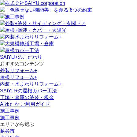
SAIYU+のこだわり
おすすめコンテンツ
外装リフォーム+
屋根リフォーム+
内装・水まわりリフォーム+
SAIYU+の屋根カバー工法
工場・倉庫の塗装・板金
AIゆたか ご利用ガイド
施工事例
施工事例
エリアから選ぶ
越谷市