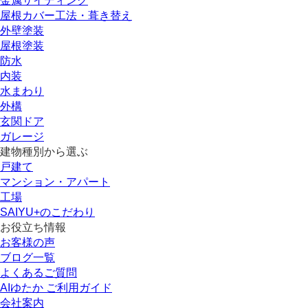
金属サイディング
屋根カバー工法・葺き替え
外壁塗装
屋根塗装
防水
内装
水まわり
外構
玄関ドア
ガレージ
建物種別から選ぶ
戸建て
マンション・アパート
工場
SAIYU+のこだわり
お役立ち情報
お客様の声
ブログ一覧
よくあるご質問
AIゆたか ご利用ガイド
会社案内