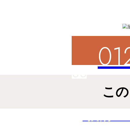
01
この
【受付】9:0