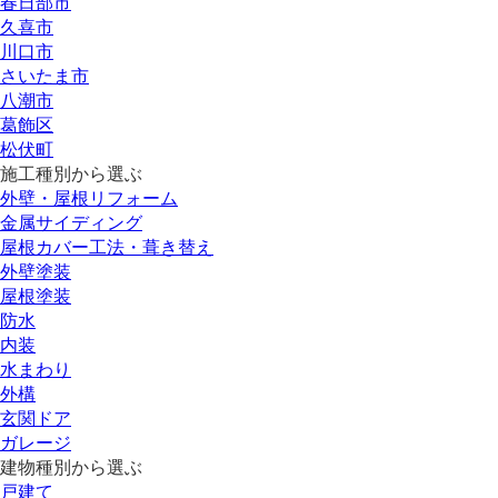
春日部市
久喜市
川口市
さいたま市
八潮市
葛飾区
松伏町
施工種別から選ぶ
外壁・屋根リフォーム
金属サイディング
屋根カバー工法・葺き替え
外壁塗装
屋根塗装
防水
内装
水まわり
外構
玄関ドア
ガレージ
建物種別から選ぶ
戸建て