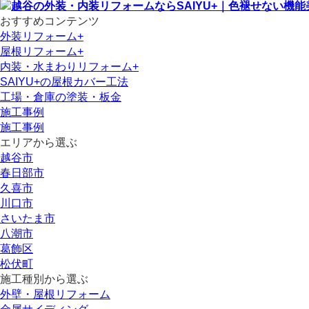
おすすめコンテンツ
外装リフォーム+
屋根リフォーム+
内装・水まわりリフォーム+
SAIYU+の屋根カバー工法
工場・倉庫の塗装・板金
施工事例
施工事例
エリアから選ぶ
越谷市
春日部市
久喜市
川口市
さいたま市
八潮市
葛飾区
松伏町
施工種別から選ぶ
外壁・屋根リフォーム