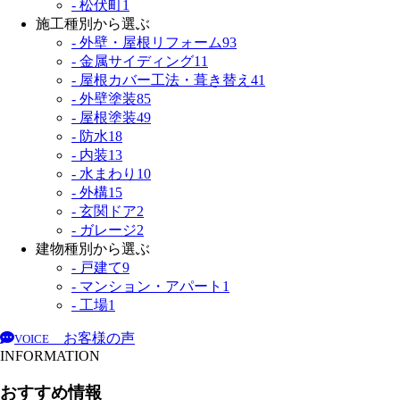
- 松伏町
1
施工種別から選ぶ
- 外壁・屋根リフォーム
93
- 金属サイディング
11
- 屋根カバー工法・葺き替え
41
- 外壁塗装
85
- 屋根塗装
49
- 防水
18
- 内装
13
- 水まわり
10
- 外構
15
- 玄関ドア
2
- ガレージ
2
建物種別から選ぶ
- 戸建て
9
- マンション・アパート
1
- 工場
1
お客様の声
VOICE
INFORMATION
おすすめ情報