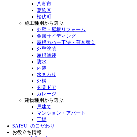
八潮市
葛飾区
松伏町
施工種別から選ぶ
外壁・屋根リフォーム
金属サイディング
屋根カバー工法・葺き替え
外壁塗装
屋根塗装
防水
内装
水まわり
外構
玄関ドア
ガレージ
建物種別から選ぶ
戸建て
マンション・アパート
工場
SAIYU+のこだわり
お役立ち情報