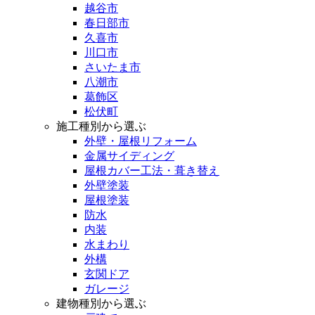
越谷市
春日部市
久喜市
川口市
さいたま市
八潮市
葛飾区
松伏町
施工種別から選ぶ
外壁・屋根リフォーム
金属サイディング
屋根カバー工法・葺き替え
外壁塗装
屋根塗装
防水
内装
水まわり
外構
玄関ドア
ガレージ
建物種別から選ぶ