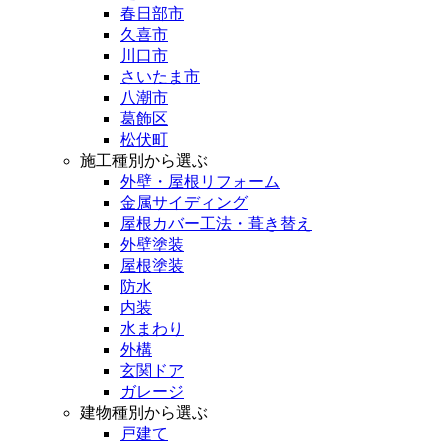
春日部市
久喜市
川口市
さいたま市
八潮市
葛飾区
松伏町
施工種別から選ぶ
外壁・屋根リフォーム
金属サイディング
屋根カバー工法・葺き替え
外壁塗装
屋根塗装
防水
内装
水まわり
外構
玄関ドア
ガレージ
建物種別から選ぶ
戸建て