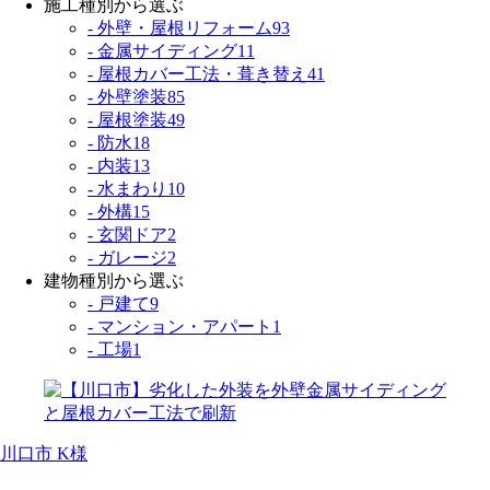
施工種別から選ぶ
- 外壁・屋根リフォーム
93
- 金属サイディング
11
- 屋根カバー工法・葺き替え
41
- 外壁塗装
85
- 屋根塗装
49
- 防水
18
- 内装
13
- 水まわり
10
- 外構
15
- 玄関ドア
2
- ガレージ
2
建物種別から選ぶ
- 戸建て
9
- マンション・アパート
1
- 工場
1
川口市 K様