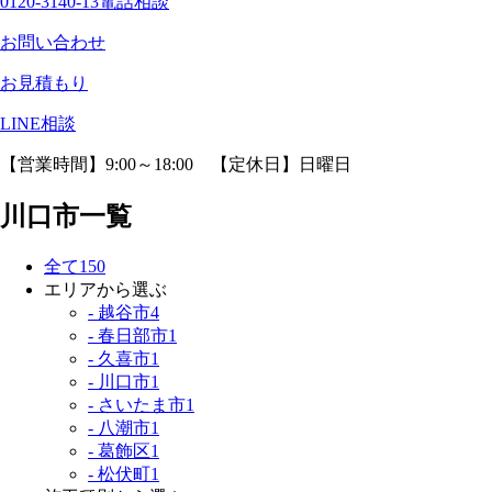
0120-3140-13
電話相談
お問い合わせ
お見積もり
LINE相談
【営業時間】9:00～18:00 【定休日】日曜日
川口市一覧
全て
150
エリアから選ぶ
- 越谷市
4
- 春日部市
1
- 久喜市
1
- 川口市
1
- さいたま市
1
- 八潮市
1
- 葛飾区
1
- 松伏町
1