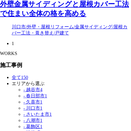
外壁金属サイディングと屋根カバー工法
で住まい全体の格を高める
川口市
/外壁・屋根リフォーム
/金属サイディング
/屋根カ
バー工法・葺き替え
/戸建て
1
WORKS
施工事例
全て
150
エリアから選ぶ
- 越谷市
4
- 春日部市
1
- 久喜市
1
- 川口市
1
- さいたま市
1
- 八潮市
1
- 葛飾区
1