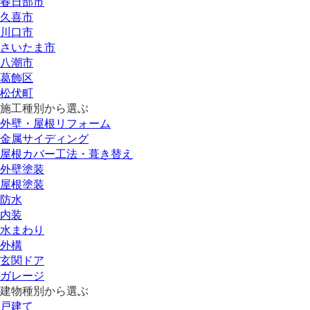
春日部市
久喜市
川口市
さいたま市
八潮市
葛飾区
松伏町
施工種別から選ぶ
外壁・屋根リフォーム
金属サイディング
屋根カバー工法・葺き替え
外壁塗装
屋根塗装
防水
内装
水まわり
外構
玄関ドア
ガレージ
建物種別から選ぶ
戸建て