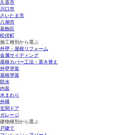
久喜市
川口市
さいたま市
八潮市
葛飾区
松伏町
施工種別から選ぶ
外壁・屋根リフォーム
金属サイディング
屋根カバー工法・葺き替え
外壁塗装
屋根塗装
防水
内装
水まわり
外構
玄関ドア
ガレージ
建物種別から選ぶ
戸建て
マンション・アパート