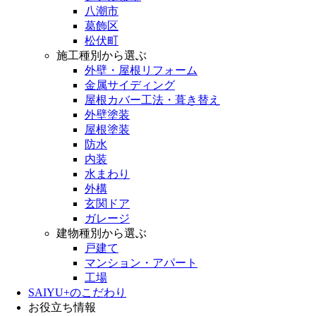
八潮市
葛飾区
松伏町
施工種別から選ぶ
外壁・屋根リフォーム
金属サイディング
屋根カバー工法・葺き替え
外壁塗装
屋根塗装
防水
内装
水まわり
外構
玄関ドア
ガレージ
建物種別から選ぶ
戸建て
マンション・アパート
工場
SAIYU+のこだわり
お役立ち情報