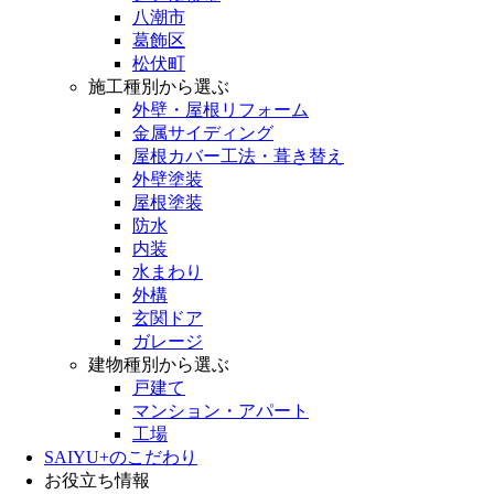
八潮市
葛飾区
松伏町
施工種別から選ぶ
外壁・屋根リフォーム
金属サイディング
屋根カバー工法・葺き替え
外壁塗装
屋根塗装
防水
内装
水まわり
外構
玄関ドア
ガレージ
建物種別から選ぶ
戸建て
マンション・アパート
工場
SAIYU+のこだわり
お役立ち情報