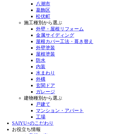
八潮市
葛飾区
松伏町
施工種別から選ぶ
外壁・屋根リフォーム
金属サイディング
屋根カバー工法・葺き替え
外壁塗装
屋根塗装
防水
内装
水まわり
外構
玄関ドア
ガレージ
建物種別から選ぶ
戸建て
マンション・アパート
工場
SAIYU+のこだわり
お役立ち情報