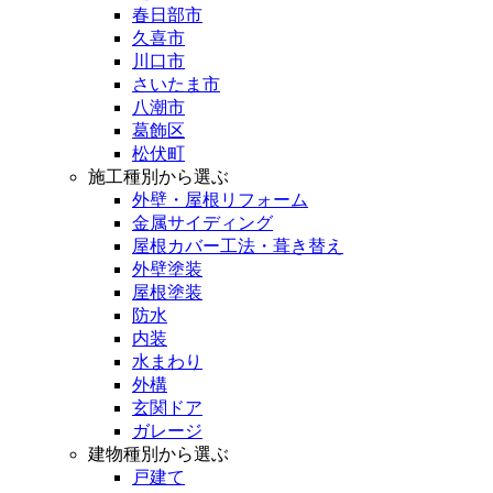
春日部市
久喜市
川口市
さいたま市
八潮市
葛飾区
松伏町
施工種別から選ぶ
外壁・屋根リフォーム
金属サイディング
屋根カバー工法・葺き替え
外壁塗装
屋根塗装
防水
内装
水まわり
外構
玄関ドア
ガレージ
建物種別から選ぶ
戸建て