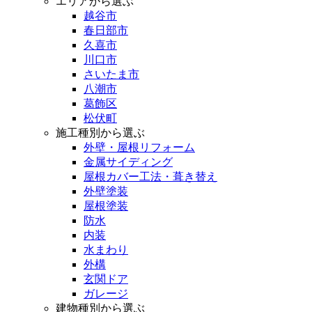
エリアから選ぶ
越谷市
春日部市
久喜市
川口市
さいたま市
八潮市
葛飾区
松伏町
施工種別から選ぶ
外壁・屋根リフォーム
金属サイディング
屋根カバー工法・葺き替え
外壁塗装
屋根塗装
防水
内装
水まわり
外構
玄関ドア
ガレージ
建物種別から選ぶ