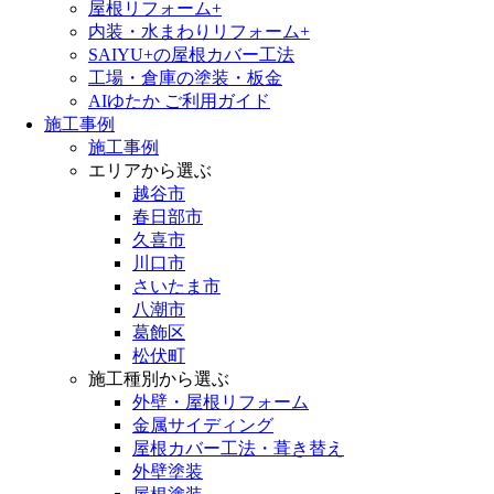
屋根リフォーム+
内装・水まわりリフォーム+
SAIYU+の屋根カバー工法
工場・倉庫の塗装・板金
AIゆたか ご利用ガイド
施工事例
施工事例
エリアから選ぶ
越谷市
春日部市
久喜市
川口市
さいたま市
八潮市
葛飾区
松伏町
施工種別から選ぶ
外壁・屋根リフォーム
金属サイディング
屋根カバー工法・葺き替え
外壁塗装