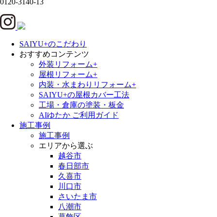
0120-3140-13
SAIYU+のこだわり
おすすめコンテンツ
外装リフォーム+
屋根リフォーム+
内装・水まわりリフォーム+
SAIYU+の屋根カバー工法
工場・倉庫の塗装・板金
AIゆたか ご利用ガイド
施工事例
施工事例
エリアから選ぶ
越谷市
春日部市
久喜市
川口市
さいたま市
八潮市
葛飾区