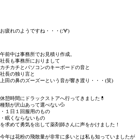
お疲れのようですね・・・(;'∀')
午前中は事務所でお見積り作成。
社長も事務所におりまして
カチカチとパソコンのキーボードの音と
社長の独り言と
上田の鼻のズーズーという音が響き渡り・・・(笑)
休憩時間にドラックストアへ行ってきました💊
種類が沢山あって選べない💦
・１日１回服用のもの
・眠くならないもの
を求めて勇気を出して薬剤師さんに声をかけました！
今年は花粉の飛散量が非常に多いとは私も知っていましたが