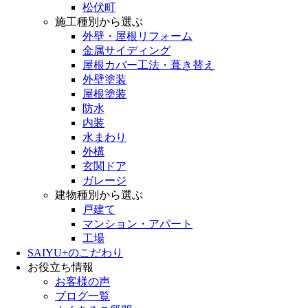
松伏町
施工種別から選ぶ
外壁・屋根リフォーム
金属サイディング
屋根カバー工法・葺き替え
外壁塗装
屋根塗装
防水
内装
水まわり
外構
玄関ドア
ガレージ
建物種別から選ぶ
戸建て
マンション・アパート
工場
SAIYU+のこだわり
お役立ち情報
お客様の声
ブログ一覧