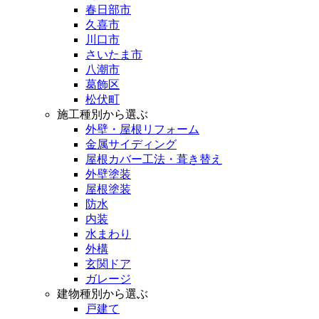
春日部市
久喜市
川口市
さいたま市
八潮市
葛飾区
松伏町
施工種別から選ぶ
外壁・屋根リフォーム
金属サイディング
屋根カバー工法・葺き替え
外壁塗装
屋根塗装
防水
内装
水まわり
外構
玄関ドア
ガレージ
建物種別から選ぶ
戸建て