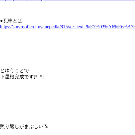
●瓦棒とは
https://smyroof.co.jp/yanepedia/815/#:~:text=%
とゆうことで
下屋根完成です(*_*;
照り返しがまぶしい💦