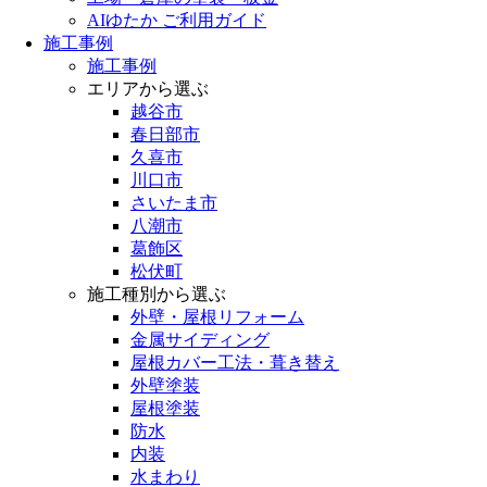
AIゆたか ご利用ガイド
施工事例
施工事例
エリアから選ぶ
越谷市
春日部市
久喜市
川口市
さいたま市
八潮市
葛飾区
松伏町
施工種別から選ぶ
外壁・屋根リフォーム
金属サイディング
屋根カバー工法・葺き替え
外壁塗装
屋根塗装
防水
内装
水まわり