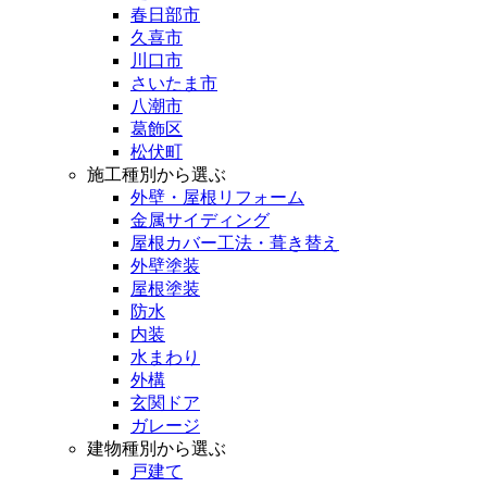
春日部市
久喜市
川口市
さいたま市
八潮市
葛飾区
松伏町
施工種別から選ぶ
外壁・屋根リフォーム
金属サイディング
屋根カバー工法・葺き替え
外壁塗装
屋根塗装
防水
内装
水まわり
外構
玄関ドア
ガレージ
建物種別から選ぶ
戸建て