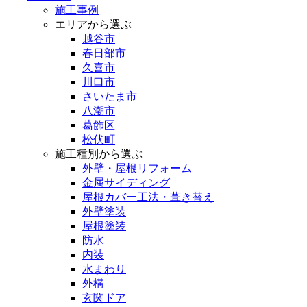
施工事例
エリアから選ぶ
越谷市
春日部市
久喜市
川口市
さいたま市
八潮市
葛飾区
松伏町
施工種別から選ぶ
外壁・屋根リフォーム
金属サイディング
屋根カバー工法・葺き替え
外壁塗装
屋根塗装
防水
内装
水まわり
外構
玄関ドア