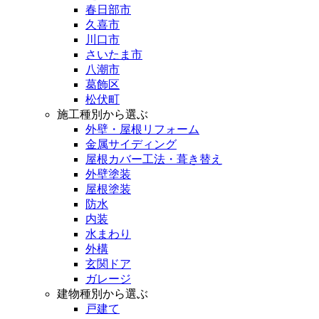
春日部市
久喜市
川口市
さいたま市
八潮市
葛飾区
松伏町
施工種別から選ぶ
外壁・屋根リフォーム
金属サイディング
屋根カバー工法・葺き替え
外壁塗装
屋根塗装
防水
内装
水まわり
外構
玄関ドア
ガレージ
建物種別から選ぶ
戸建て