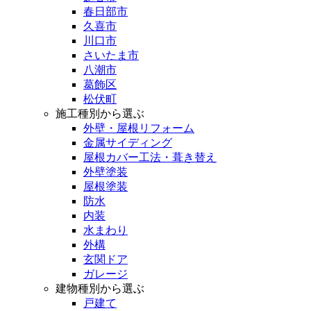
春日部市
久喜市
川口市
さいたま市
八潮市
葛飾区
松伏町
施工種別から選ぶ
外壁・屋根リフォーム
金属サイディング
屋根カバー工法・葺き替え
外壁塗装
屋根塗装
防水
内装
水まわり
外構
玄関ドア
ガレージ
建物種別から選ぶ
戸建て