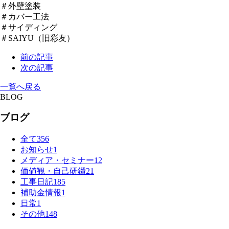
＃外壁塗装
＃カバー工法
＃サイディング
＃SAIYU（旧彩友）
前の記事
次の記事
一覧へ戻る
BLOG
ブログ
全て
356
お知らせ
1
メディア・セミナー
12
価値観・自己研鑽
21
工事日記
185
補助金情報
1
日常
1
その他
148