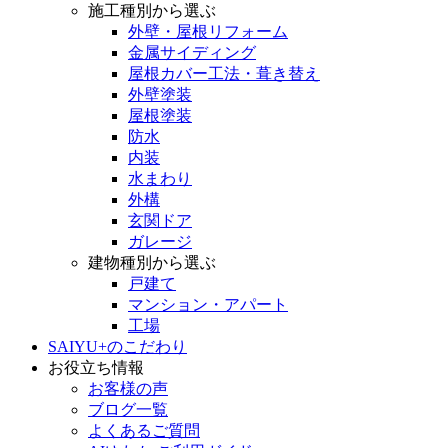
施工種別から選ぶ
外壁・屋根リフォーム
金属サイディング
屋根カバー工法・葺き替え
外壁塗装
屋根塗装
防水
内装
水まわり
外構
玄関ドア
ガレージ
建物種別から選ぶ
戸建て
マンション・アパート
工場
SAIYU+のこだわり
お役立ち情報
お客様の声
ブログ一覧
よくあるご質問