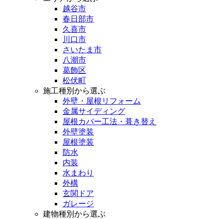
越谷市
春日部市
久喜市
川口市
さいたま市
八潮市
葛飾区
松伏町
施工種別から選ぶ
外壁・屋根リフォーム
金属サイディング
屋根カバー工法・葺き替え
外壁塗装
屋根塗装
防水
内装
水まわり
外構
玄関ドア
ガレージ
建物種別から選ぶ