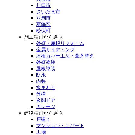
川口市
さいたま市
八潮市
葛飾区
松伏町
施工種別から選ぶ
外壁・屋根リフォーム
金属サイディング
屋根カバー工法・葺き替え
外壁塗装
屋根塗装
防水
内装
水まわり
外構
玄関ドア
ガレージ
建物種別から選ぶ
戸建て
マンション・アパート
工場