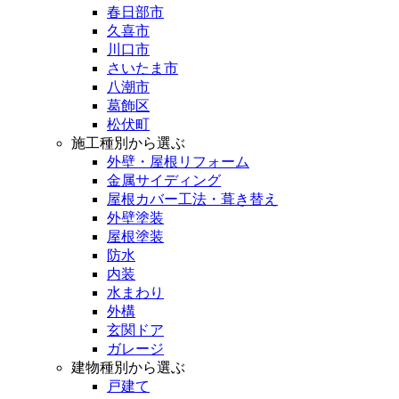
春日部市
久喜市
川口市
さいたま市
八潮市
葛飾区
松伏町
施工種別から選ぶ
外壁・屋根リフォーム
金属サイディング
屋根カバー工法・葺き替え
外壁塗装
屋根塗装
防水
内装
水まわり
外構
玄関ドア
ガレージ
建物種別から選ぶ
戸建て