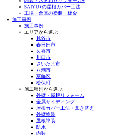
内装・水まわりリフォーム+
SAIYU+の屋根カバー工法
工場・倉庫の塗装・板金
施工事例
施工事例
エリアから選ぶ
越谷市
春日部市
久喜市
川口市
さいたま市
八潮市
葛飾区
松伏町
施工種別から選ぶ
外壁・屋根リフォーム
金属サイディング
屋根カバー工法・葺き替え
外壁塗装
屋根塗装
防水
内装