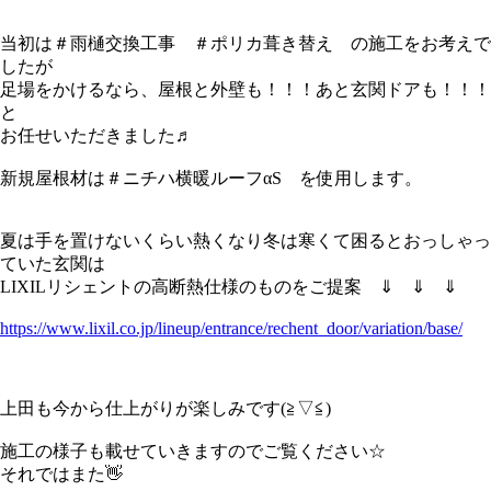
当初は＃雨樋交換工事 ＃ポリカ葺き替え の施工をお考えで
したが
足場をかけるなら、屋根と外壁も！！！あと玄関ドアも！！！
と
お任せいただきました♬
新規屋根材は＃ニチハ横暖ルーフαS を使用します。
夏は手を置けないくらい熱くなり冬は寒くて困るとおっしゃっ
ていた玄関は
LIXILリシェントの高断熱仕様のものをご提案 ⇓ ⇓ ⇓
https://www.lixil.co.jp/lineup/entrance/rechent_door/variation/base/
上田も今から仕上がりが楽しみです(≧▽≦)
施工の様子も載せていきますのでご覧ください☆
それではまた👋