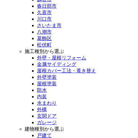
春日部市
久喜市
川口市
さいたま市
八潮市
葛飾区
松伏町
施工種別から選ぶ
外壁・屋根リフォーム
金属サイディング
屋根カバー工法・葺き替え
外壁塗装
屋根塗装
防水
内装
水まわり
外構
玄関ドア
ガレージ
建物種別から選ぶ
戸建て