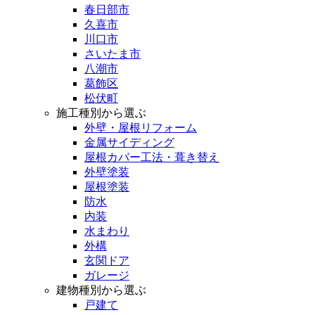
春日部市
久喜市
川口市
さいたま市
八潮市
葛飾区
松伏町
施工種別から選ぶ
外壁・屋根リフォーム
金属サイディング
屋根カバー工法・葺き替え
外壁塗装
屋根塗装
防水
内装
水まわり
外構
玄関ドア
ガレージ
建物種別から選ぶ
戸建て