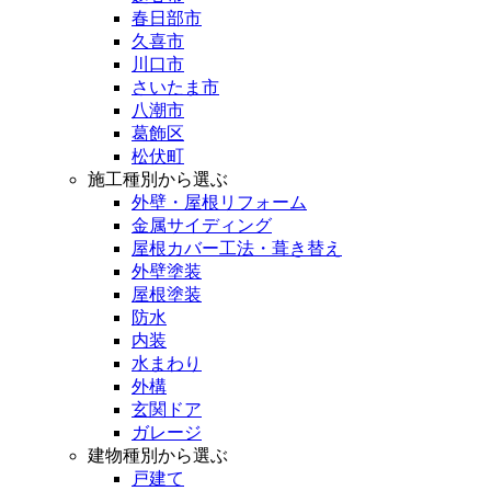
春日部市
久喜市
川口市
さいたま市
八潮市
葛飾区
松伏町
施工種別から選ぶ
外壁・屋根リフォーム
金属サイディング
屋根カバー工法・葺き替え
外壁塗装
屋根塗装
防水
内装
水まわり
外構
玄関ドア
ガレージ
建物種別から選ぶ
戸建て