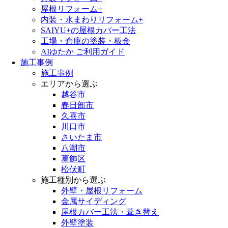
屋根リフォーム+
内装・水まわりリフォーム+
SAIYU+の屋根カバー工法
工場・倉庫の塗装・板金
AIゆたか ご利用ガイド
施工事例
施工事例
エリアから選ぶ
越谷市
春日部市
久喜市
川口市
さいたま市
八潮市
葛飾区
松伏町
施工種別から選ぶ
外壁・屋根リフォーム
金属サイディング
屋根カバー工法・葺き替え
外壁塗装