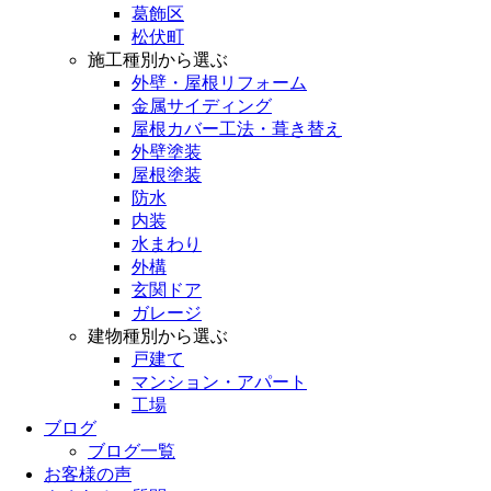
葛飾区
松伏町
施工種別から選ぶ
外壁・屋根リフォーム
金属サイディング
屋根カバー工法・葺き替え
外壁塗装
屋根塗装
防水
内装
水まわり
外構
玄関ドア
ガレージ
建物種別から選ぶ
戸建て
マンション・アパート
工場
ブログ
ブログ一覧
お客様の声