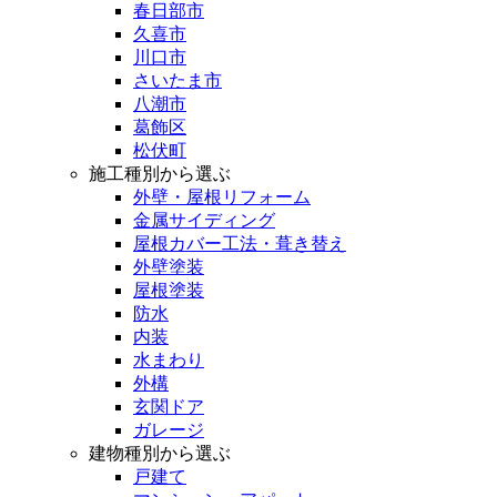
春日部市
久喜市
川口市
さいたま市
八潮市
葛飾区
松伏町
施工種別から選ぶ
外壁・屋根リフォーム
金属サイディング
屋根カバー工法・葺き替え
外壁塗装
屋根塗装
防水
内装
水まわり
外構
玄関ドア
ガレージ
建物種別から選ぶ
戸建て