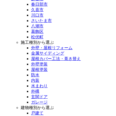
春日部市
久喜市
川口市
さいたま市
八潮市
葛飾区
松伏町
施工種別から選ぶ
外壁・屋根リフォーム
金属サイディング
屋根カバー工法・葺き替え
外壁塗装
屋根塗装
防水
内装
水まわり
外構
玄関ドア
ガレージ
建物種別から選ぶ
戸建て