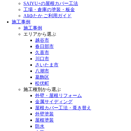
SAIYU+の屋根カバー工法
工場・倉庫の塗装・板金
AIゆたか ご利用ガイド
施工事例
施工事例
エリアから選ぶ
越谷市
春日部市
久喜市
川口市
さいたま市
八潮市
葛飾区
松伏町
施工種別から選ぶ
外壁・屋根リフォーム
金属サイディング
屋根カバー工法・葺き替え
外壁塗装
屋根塗装
防水