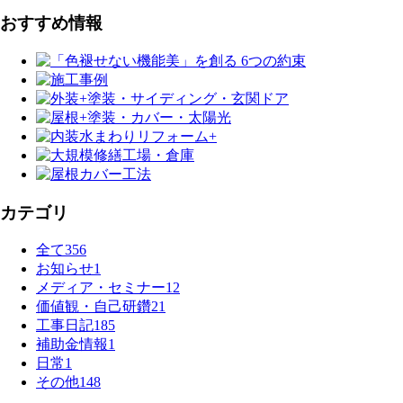
おすすめ情報
カテゴリ
全て
356
お知らせ
1
メディア・セミナー
12
価値観・自己研鑽
21
工事日記
185
補助金情報
1
日常
1
その他
148