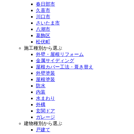
春日部市
久喜市
川口市
さいたま市
八潮市
葛飾区
松伏町
施工種別から選ぶ
外壁・屋根リフォーム
金属サイディング
屋根カバー工法・葺き替え
外壁塗装
屋根塗装
防水
内装
水まわり
外構
玄関ドア
ガレージ
建物種別から選ぶ
戸建て