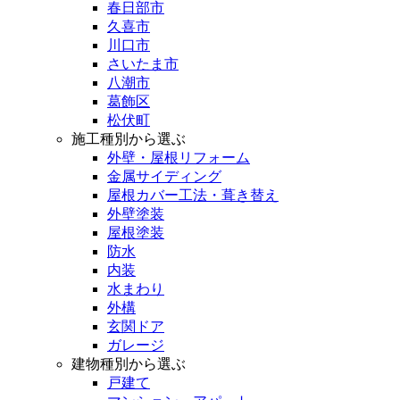
春日部市
久喜市
川口市
さいたま市
八潮市
葛飾区
松伏町
施工種別から選ぶ
外壁・屋根リフォーム
金属サイディング
屋根カバー工法・葺き替え
外壁塗装
屋根塗装
防水
内装
水まわり
外構
玄関ドア
ガレージ
建物種別から選ぶ
戸建て