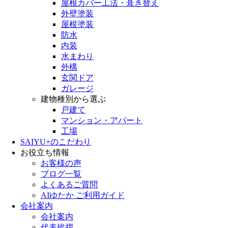
屋根カバー工法・葺き替え
外壁塗装
屋根塗装
防水
内装
水まわり
外構
玄関ドア
ガレージ
建物種別から選ぶ
戸建て
マンション・アパート
工場
SAIYU+のこだわり
お役立ち情報
お客様の声
ブログ一覧
よくあるご質問
AIゆたか ご利用ガイド
会社案内
会社案内
代表挨拶