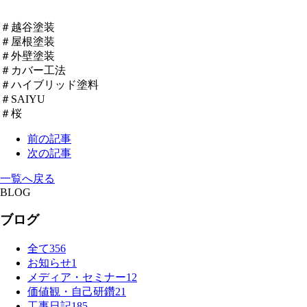
＃越谷塗装
＃屋根塗装
＃外壁塗装
＃カバー工法
＃ハイブリッド塗料
＃SAIYU
＃桜
前の記事
次の記事
一覧へ戻る
BLOG
ブログ
全て
356
お知らせ
1
メディア・セミナー
12
価値観・自己研鑽
21
工事日記
185