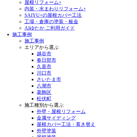
屋根リフォーム+
内装・水まわりリフォーム+
SAIYU+の屋根カバー工法
工場・倉庫の塗装・板金
AIゆたか ご利用ガイド
施工事例
施工事例
エリアから選ぶ
越谷市
春日部市
久喜市
川口市
さいたま市
八潮市
葛飾区
松伏町
施工種別から選ぶ
外壁・屋根リフォーム
金属サイディング
屋根カバー工法・葺き替え
外壁塗装