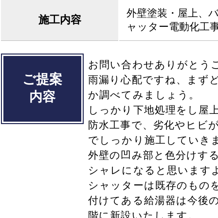
外壁塗装・屋上、
施工内容
ャッター電動化工
お問い合わせありがとう
ご提案
雨漏り心配ですね、まず
か調べてみましょう。
内容
しっかり下地処理をし屋
防水工事で、劣化やヒビ
でしっかり施工していき
外壁の凹み部と色分けす
シャレになると思います
シャッターは既存のもの
付けてある給湯器は今後
階に新設いたします。