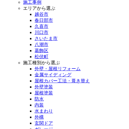
施工事例
エリアから選ぶ
越谷市
春日部市
久喜市
川口市
さいたま市
八潮市
葛飾区
松伏町
施工種別から選ぶ
外壁・屋根リフォーム
金属サイディング
屋根カバー工法・葺き替え
外壁塗装
屋根塗装
防水
内装
水まわり
外構
玄関ドア