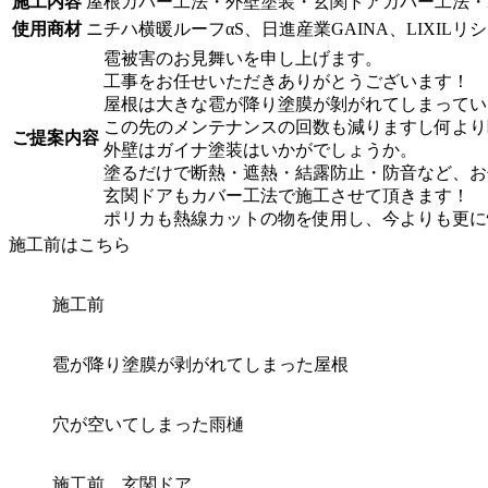
施工内容
屋根カバー工法・外壁塗装・玄関ドアカバー工法・
使用商材
ニチハ横暖ルーフαS、日進産業GAINA、LIXI
雹被害のお見舞いを申し上げます。
工事をお任せいただきありがとうございます！
屋根は大きな雹が降り塗膜が剝がれてしまってい
この先のメンテナンスの回数も減りますし何より
ご提案内容
外壁はガイナ塗装はいかがでしょうか。
塗るだけで断熱・遮熱・結露防止・防音など、お
玄関ドアもカバー工法で施工させて頂きます！
ポリカも熱線カットの物を使用し、今よりも更に
施工前はこちら
施工前
雹が降り塗膜が剥がれてしまった屋根
穴が空いてしまった雨樋
施工前 玄関ドア