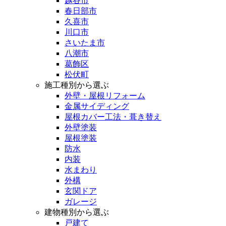
越谷市
春日部市
久喜市
川口市
さいたま市
八潮市
葛飾区
松伏町
施工種別から選ぶ
外壁・屋根リフォーム
金属サイディング
屋根カバー工法・葺き替え
外壁塗装
屋根塗装
防水
内装
水まわり
外構
玄関ドア
ガレージ
建物種別から選ぶ
戸建て