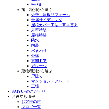
松伏町
施工種別から選ぶ
外壁・屋根リフォーム
金属サイディング
屋根カバー工法・葺き替え
外壁塗装
屋根塗装
防水
内装
水まわり
外構
玄関ドア
ガレージ
建物種別から選ぶ
戸建て
マンション・アパート
工場
SAIYU+のこだわり
お役立ち情報
お客様の声
ブログ一覧