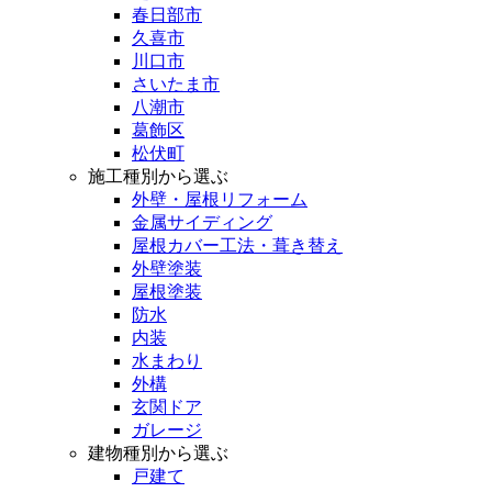
春日部市
久喜市
川口市
さいたま市
八潮市
葛飾区
松伏町
施工種別から選ぶ
外壁・屋根リフォーム
金属サイディング
屋根カバー工法・葺き替え
外壁塗装
屋根塗装
防水
内装
水まわり
外構
玄関ドア
ガレージ
建物種別から選ぶ
戸建て