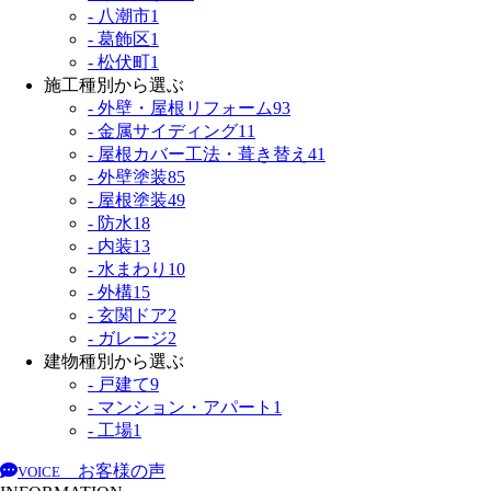
- 八潮市
1
- 葛飾区
1
- 松伏町
1
施工種別から選ぶ
- 外壁・屋根リフォーム
93
- 金属サイディング
11
- 屋根カバー工法・葺き替え
41
- 外壁塗装
85
- 屋根塗装
49
- 防水
18
- 内装
13
- 水まわり
10
- 外構
15
- 玄関ドア
2
- ガレージ
2
建物種別から選ぶ
- 戸建て
9
- マンション・アパート
1
- 工場
1
お客様の声
VOICE