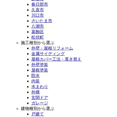
春日部市
久喜市
川口市
さいたま市
八潮市
葛飾区
松伏町
施工種別から選ぶ
外壁・屋根リフォーム
金属サイディング
屋根カバー工法・葺き替え
外壁塗装
屋根塗装
防水
内装
水まわり
外構
玄関ドア
ガレージ
建物種別から選ぶ
戸建て