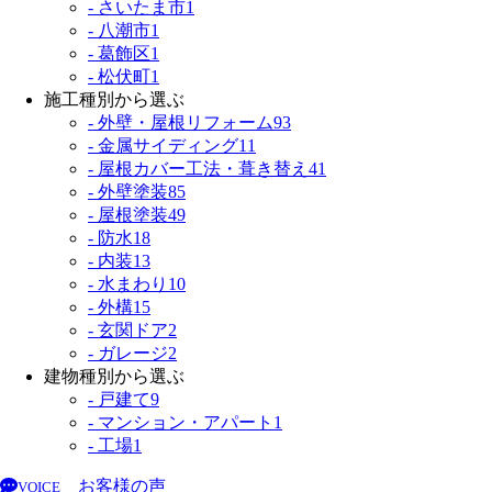
- さいたま市
1
- 八潮市
1
- 葛飾区
1
- 松伏町
1
施工種別から選ぶ
- 外壁・屋根リフォーム
93
- 金属サイディング
11
- 屋根カバー工法・葺き替え
41
- 外壁塗装
85
- 屋根塗装
49
- 防水
18
- 内装
13
- 水まわり
10
- 外構
15
- 玄関ドア
2
- ガレージ
2
建物種別から選ぶ
- 戸建て
9
- マンション・アパート
1
- 工場
1
お客様の声
VOICE