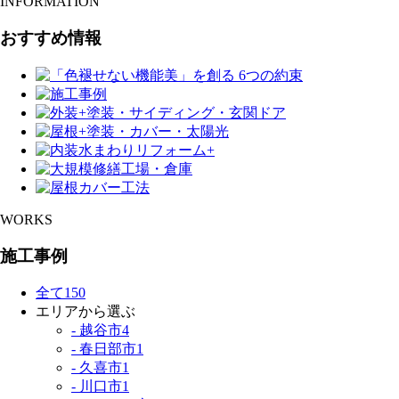
INFORMATION
おすすめ情報
WORKS
施工事例
全て
150
エリアから選ぶ
- 越谷市
4
- 春日部市
1
- 久喜市
1
- 川口市
1