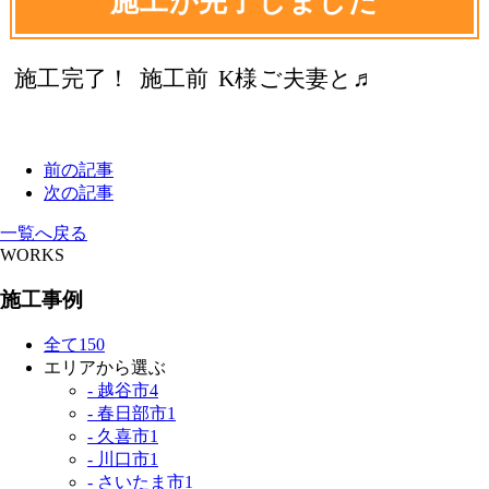
施工が完了しました
施工完了！
施工前
K様ご夫妻と♬
前の記事
次の記事
一覧へ戻る
WORKS
施工事例
全て
150
エリアから選ぶ
- 越谷市
4
- 春日部市
1
- 久喜市
1
- 川口市
1
- さいたま市
1