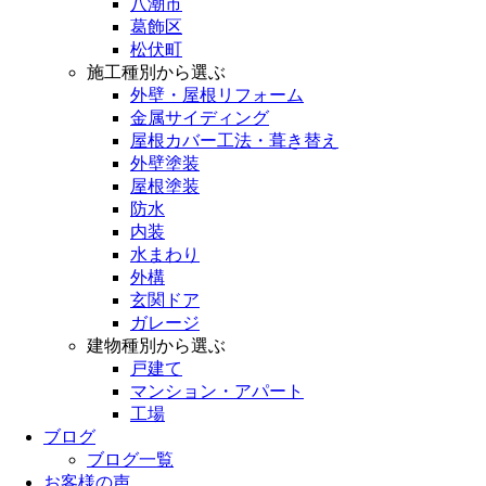
八潮市
葛飾区
松伏町
施工種別から選ぶ
外壁・屋根リフォーム
金属サイディング
屋根カバー工法・葺き替え
外壁塗装
屋根塗装
防水
内装
水まわり
外構
玄関ドア
ガレージ
建物種別から選ぶ
戸建て
マンション・アパート
工場
ブログ
ブログ一覧
お客様の声