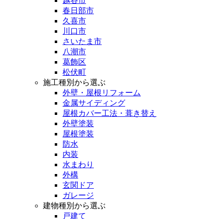
越谷市
春日部市
久喜市
川口市
さいたま市
八潮市
葛飾区
松伏町
施工種別から選ぶ
外壁・屋根リフォーム
金属サイディング
屋根カバー工法・葺き替え
外壁塗装
屋根塗装
防水
内装
水まわり
外構
玄関ドア
ガレージ
建物種別から選ぶ
戸建て