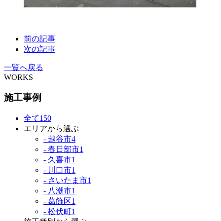
前の記事
次の記事
一覧へ戻る
WORKS
施工事例
全て
150
エリアから選ぶ
- 越谷市
4
- 春日部市
1
- 久喜市
1
- 川口市
1
- さいたま市
1
- 八潮市
1
- 葛飾区
1
- 松伏町
1