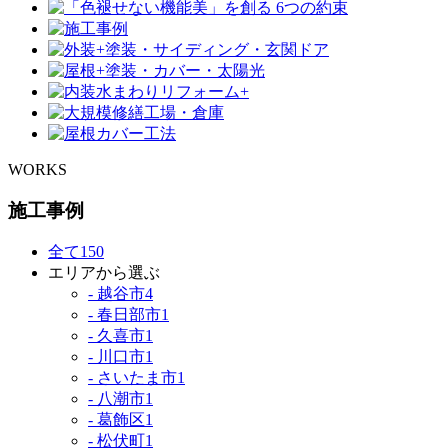
WORKS
施工事例
全て
150
エリアから選ぶ
- 越谷市
4
- 春日部市
1
- 久喜市
1
- 川口市
1
- さいたま市
1
- 八潮市
1
- 葛飾区
1
- 松伏町
1