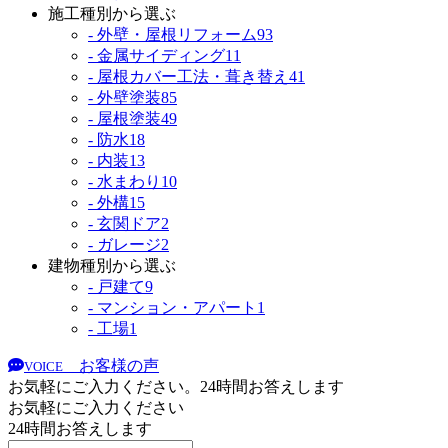
施工種別から選ぶ
- 外壁・屋根リフォーム
93
- 金属サイディング
11
- 屋根カバー工法・葺き替え
41
- 外壁塗装
85
- 屋根塗装
49
- 防水
18
- 内装
13
- 水まわり
10
- 外構
15
- 玄関ドア
2
- ガレージ
2
建物種別から選ぶ
- 戸建て
9
- マンション・アパート
1
- 工場
1
お客様の声
VOICE
お気軽にご入力ください。24時間お答えします
お気軽にご入力ください
24時間お答えします