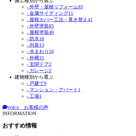
施工種別から選ぶ
- 外壁・屋根リフォーム
93
- 金属サイディング
11
- 屋根カバー工法・葺き替え
41
- 外壁塗装
85
- 屋根塗装
49
- 防水
18
- 内装
13
- 水まわり
10
- 外構
15
- 玄関ドア
2
- ガレージ
2
建物種別から選ぶ
- 戸建て
9
- マンション・アパート
1
- 工場
1
お客様の声
VOICE
INFORMATION
おすすめ情報