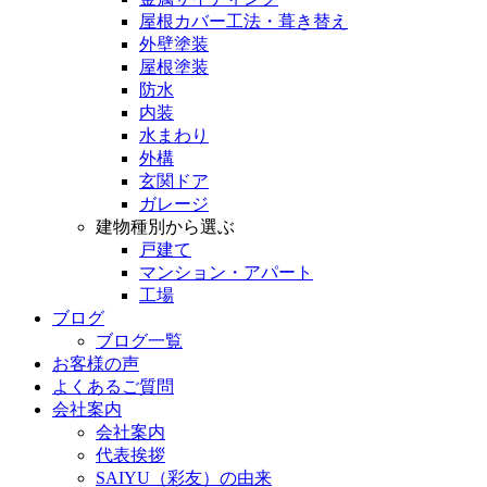
屋根カバー工法・葺き替え
外壁塗装
屋根塗装
防水
内装
水まわり
外構
玄関ドア
ガレージ
建物種別から選ぶ
戸建て
マンション・アパート
工場
ブログ
ブログ一覧
お客様の声
よくあるご質問
会社案内
会社案内
代表挨拶
SAIYU（彩友）の由来