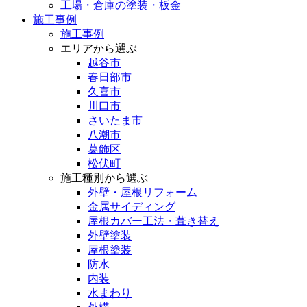
工場・倉庫の塗装・板金
施工事例
施工事例
エリアから選ぶ
越谷市
春日部市
久喜市
川口市
さいたま市
八潮市
葛飾区
松伏町
施工種別から選ぶ
外壁・屋根リフォーム
金属サイディング
屋根カバー工法・葺き替え
外壁塗装
屋根塗装
防水
内装
水まわり