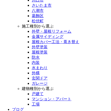
川口市
さいたま市
八潮市
葛飾区
松伏町
施工種別から選ぶ
外壁・屋根リフォーム
金属サイディング
屋根カバー工法・葺き替え
外壁塗装
屋根塗装
防水
内装
水まわり
外構
玄関ドア
ガレージ
建物種別から選ぶ
戸建て
マンション・アパート
工場
ブログ