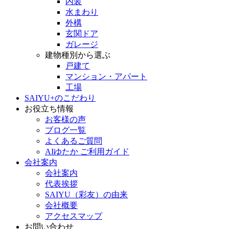
内装
水まわり
外構
玄関ドア
ガレージ
建物種別から選ぶ
戸建て
マンション・アパート
工場
SAIYU+のこだわり
お役立ち情報
お客様の声
ブログ一覧
よくあるご質問
AIゆたか ご利用ガイド
会社案内
会社案内
代表挨拶
SAIYU（彩友）の由来
会社概要
アクセスマップ
お問い合わせ