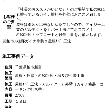
『社長のおススメがいいな』とのご要望で私の家に
も塗っているガイナ塗料を外壁におススメ致しまし
お客様
た。
のご要
屋根は塗装が出来ない状態でしたので、アイジー工
望
業のガルテクトをカバー工法にておススメ！
ﾊﾞﾙｺﾆｰ床トップコートと付帯工事をお願いします。
施工事例データ
住所
千葉県柏市新富
施工
屋根・外壁・ﾊﾞﾙｺﾆｰ床・樋及び付帯工事
箇所
施工
屋根ｶﾊﾞｰ工法（ガルテクト）外壁（ガイナ塗装）コ
内容
ーキング打ち替え
費用
270万
工期
１８日
築年