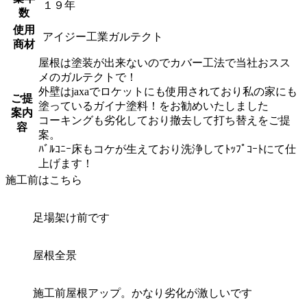
１９年
数
使用
アイジー工業ガルテクト
商材
屋根は塗装が出来ないのでカバー工法で当社おスス
メのガルテクトで！
外壁はjaxaでロケットにも使用されており私の家にも
ご提
塗っているガイナ塗料！をお勧めいたしました
案内
コーキングも劣化しており撤去して打ち替えをご提
容
案。
ﾊﾞﾙｺﾆｰ床もコケが生えており洗浄してﾄｯﾌﾟｺｰﾄにて仕
上げます！
施工前はこちら
足場架け前です
屋根全景
施工前屋根アップ。かなり劣化が激しいです