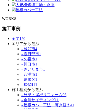
WORKS
施工事例
全て
150
エリアから選ぶ
- 越谷市
4
- 春日部市
1
- 久喜市
1
- 川口市
1
- さいたま市
1
- 八潮市
1
- 葛飾区
1
- 松伏町
1
施工種別から選ぶ
- 外壁・屋根リフォーム
93
- 金属サイディング
11
- 屋根カバー工法・葺き替え
41