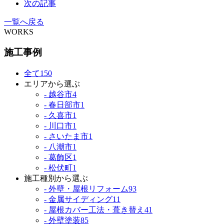
次の記事
一覧へ戻る
WORKS
施工事例
全て
150
エリアから選ぶ
- 越谷市
4
- 春日部市
1
- 久喜市
1
- 川口市
1
- さいたま市
1
- 八潮市
1
- 葛飾区
1
- 松伏町
1
施工種別から選ぶ
- 外壁・屋根リフォーム
93
- 金属サイディング
11
- 屋根カバー工法・葺き替え
41
- 外壁塗装
85