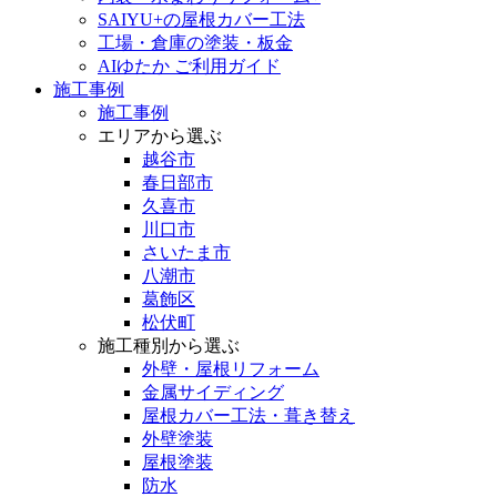
SAIYU+の屋根カバー工法
工場・倉庫の塗装・板金
AIゆたか ご利用ガイド
施工事例
施工事例
エリアから選ぶ
越谷市
春日部市
久喜市
川口市
さいたま市
八潮市
葛飾区
松伏町
施工種別から選ぶ
外壁・屋根リフォーム
金属サイディング
屋根カバー工法・葺き替え
外壁塗装
屋根塗装
防水