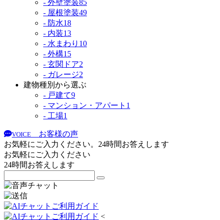
- 外壁塗装
85
- 屋根塗装
49
- 防水
18
- 内装
13
- 水まわり
10
- 外構
15
- 玄関ドア
2
- ガレージ
2
建物種別から選ぶ
- 戸建て
9
- マンション・アパート
1
- 工場
1
お客様の声
VOICE
お気軽にご入力ください。24時間お答えします
お気軽にご入力ください
24時間お答えします
<