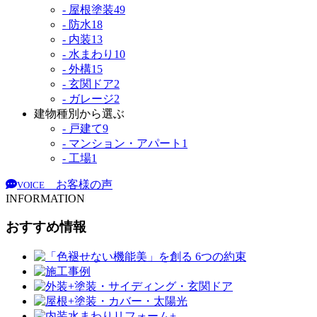
- 屋根塗装
49
- 防水
18
- 内装
13
- 水まわり
10
- 外構
15
- 玄関ドア
2
- ガレージ
2
建物種別から選ぶ
- 戸建て
9
- マンション・アパート
1
- 工場
1
お客様の声
VOICE
INFORMATION
おすすめ情報