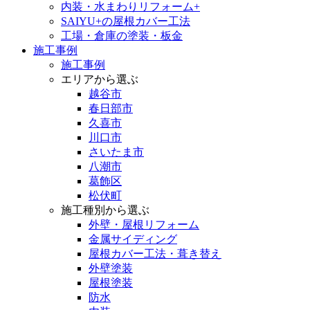
内装・水まわりリフォーム+
SAIYU+の屋根カバー工法
工場・倉庫の塗装・板金
施工事例
施工事例
エリアから選ぶ
越谷市
春日部市
久喜市
川口市
さいたま市
八潮市
葛飾区
松伏町
施工種別から選ぶ
外壁・屋根リフォーム
金属サイディング
屋根カバー工法・葺き替え
外壁塗装
屋根塗装
防水