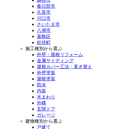
越谷市
春日部市
久喜市
川口市
さいたま市
八潮市
葛飾区
松伏町
施工種別から選ぶ
外壁・屋根リフォーム
金属サイディング
屋根カバー工法・葺き替え
外壁塗装
屋根塗装
防水
内装
水まわり
外構
玄関ドア
ガレージ
建物種別から選ぶ
戸建て