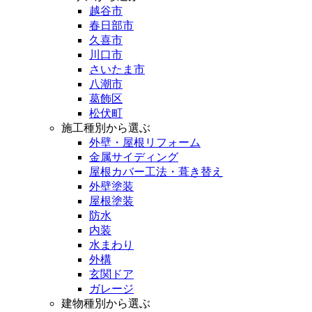
越谷市
春日部市
久喜市
川口市
さいたま市
八潮市
葛飾区
松伏町
施工種別から選ぶ
外壁・屋根リフォーム
金属サイディング
屋根カバー工法・葺き替え
外壁塗装
屋根塗装
防水
内装
水まわり
外構
玄関ドア
ガレージ
建物種別から選ぶ