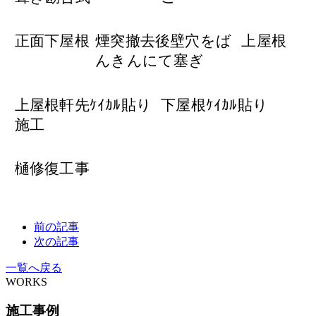
正面下屋根
煙突撤去後壁穴をば
上屋根
んきんにて塞ぎ
上屋根軒先ｹｲｶﾙ貼り
下屋根ｹｲｶﾙ貼り
施工
樋修復工事
前の記事
次の記事
一覧へ戻る
WORKS
施工事例