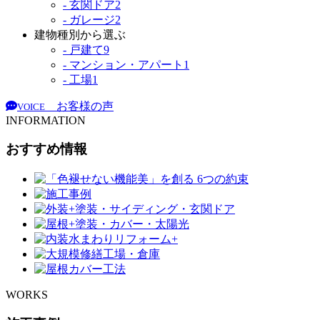
- 玄関ドア
2
- ガレージ
2
建物種別から選ぶ
- 戸建て
9
- マンション・アパート
1
- 工場
1
お客様の声
VOICE
INFORMATION
おすすめ情報
WORKS