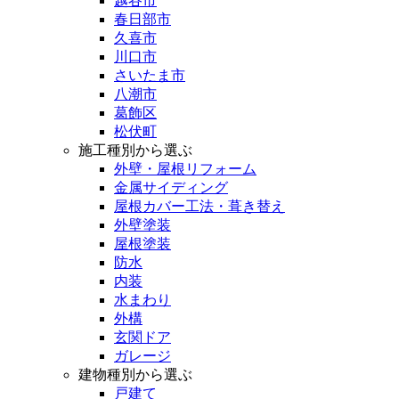
越谷市
春日部市
久喜市
川口市
さいたま市
八潮市
葛飾区
松伏町
施工種別から選ぶ
外壁・屋根リフォーム
金属サイディング
屋根カバー工法・葺き替え
外壁塗装
屋根塗装
防水
内装
水まわり
外構
玄関ドア
ガレージ
建物種別から選ぶ
戸建て