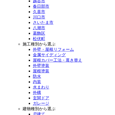
越谷市
春日部市
久喜市
川口市
さいたま市
八潮市
葛飾区
松伏町
施工種別から選ぶ
外壁・屋根リフォーム
金属サイディング
屋根カバー工法・葺き替え
外壁塗装
屋根塗装
防水
内装
水まわり
外構
玄関ドア
ガレージ
建物種別から選ぶ
戸建て