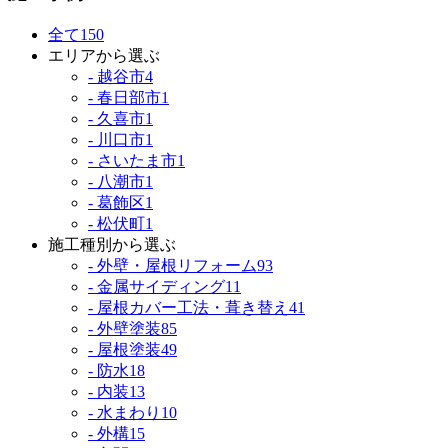
全て
150
エリアから選ぶ
- 越谷市
4
- 春日部市
1
- 久喜市
1
- 川口市
1
- さいたま市
1
- 八潮市
1
- 葛飾区
1
- 松伏町
1
施工種別から選ぶ
- 外壁・屋根リフォーム
93
- 金属サイディング
11
- 屋根カバー工法・葺き替え
41
- 外壁塗装
85
- 屋根塗装
49
- 防水
18
- 内装
13
- 水まわり
10
- 外構
15