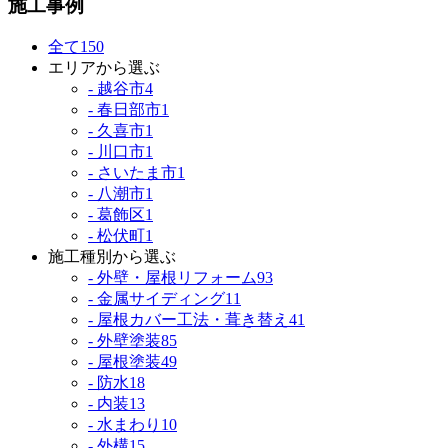
施工事例
全て
150
エリアから選ぶ
- 越谷市
4
- 春日部市
1
- 久喜市
1
- 川口市
1
- さいたま市
1
- 八潮市
1
- 葛飾区
1
- 松伏町
1
施工種別から選ぶ
- 外壁・屋根リフォーム
93
- 金属サイディング
11
- 屋根カバー工法・葺き替え
41
- 外壁塗装
85
- 屋根塗装
49
- 防水
18
- 内装
13
- 水まわり
10
- 外構
15