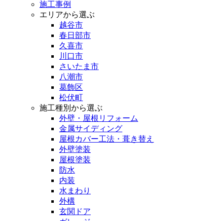
施工事例
エリアから選ぶ
越谷市
春日部市
久喜市
川口市
さいたま市
八潮市
葛飾区
松伏町
施工種別から選ぶ
外壁・屋根リフォーム
金属サイディング
屋根カバー工法・葺き替え
外壁塗装
屋根塗装
防水
内装
水まわり
外構
玄関ドア