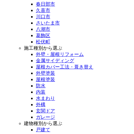
春日部市
久喜市
川口市
さいたま市
八潮市
葛飾区
松伏町
施工種別から選ぶ
外壁・屋根リフォーム
金属サイディング
屋根カバー工法・葺き替え
外壁塗装
屋根塗装
防水
内装
水まわり
外構
玄関ドア
ガレージ
建物種別から選ぶ
戸建て