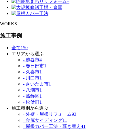
WORKS
施工事例
全て
150
エリアから選ぶ
- 越谷市
4
- 春日部市
1
- 久喜市
1
- 川口市
1
- さいたま市
1
- 八潮市
1
- 葛飾区
1
- 松伏町
1
施工種別から選ぶ
- 外壁・屋根リフォーム
93
- 金属サイディング
11
- 屋根カバー工法・葺き替え
41