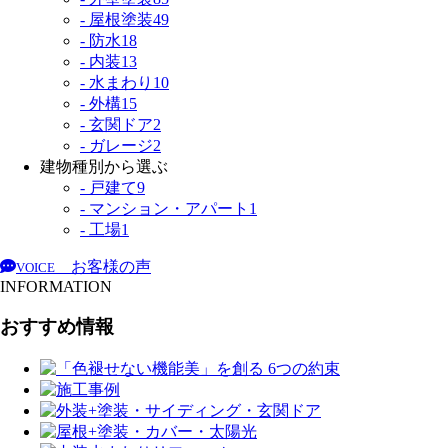
- 屋根塗装
49
- 防水
18
- 内装
13
- 水まわり
10
- 外構
15
- 玄関ドア
2
- ガレージ
2
建物種別から選ぶ
- 戸建て
9
- マンション・アパート
1
- 工場
1
お客様の声
VOICE
INFORMATION
おすすめ情報