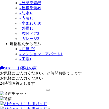
- 外壁塗装
85
- 屋根塗装
49
- 防水
18
- 内装
13
- 水まわり
10
- 外構
15
- 玄関ドア
2
- ガレージ
2
建物種別から選ぶ
- 戸建て
9
- マンション・アパート
1
- 工場
1
お客様の声
VOICE
お気軽にご入力ください。24時間お答えします
お気軽にご入力ください
24時間お答えします
<