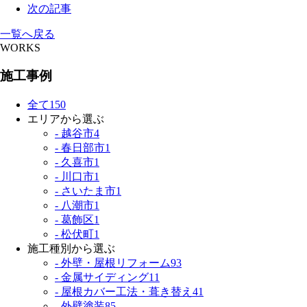
次の記事
一覧へ戻る
WORKS
施工事例
全て
150
エリアから選ぶ
- 越谷市
4
- 春日部市
1
- 久喜市
1
- 川口市
1
- さいたま市
1
- 八潮市
1
- 葛飾区
1
- 松伏町
1
施工種別から選ぶ
- 外壁・屋根リフォーム
93
- 金属サイディング
11
- 屋根カバー工法・葺き替え
41
- 外壁塗装
85