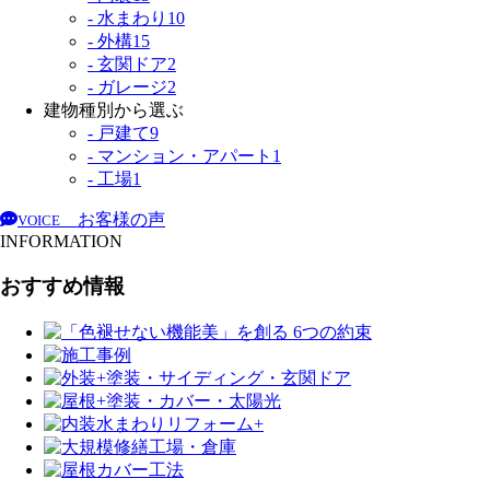
- 水まわり
10
- 外構
15
- 玄関ドア
2
- ガレージ
2
建物種別から選ぶ
- 戸建て
9
- マンション・アパート
1
- 工場
1
お客様の声
VOICE
INFORMATION
おすすめ情報