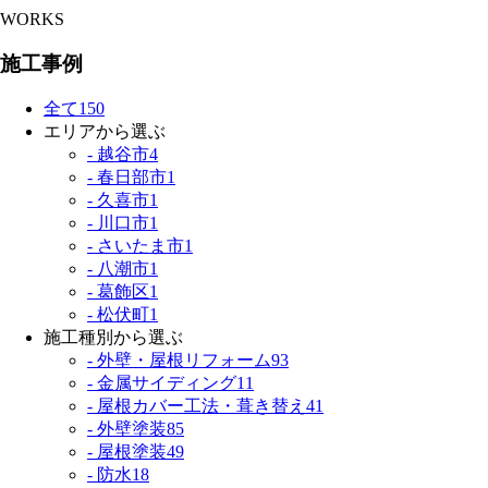
WORKS
施工事例
全て
150
エリアから選ぶ
- 越谷市
4
- 春日部市
1
- 久喜市
1
- 川口市
1
- さいたま市
1
- 八潮市
1
- 葛飾区
1
- 松伏町
1
施工種別から選ぶ
- 外壁・屋根リフォーム
93
- 金属サイディング
11
- 屋根カバー工法・葺き替え
41
- 外壁塗装
85
- 屋根塗装
49
- 防水
18