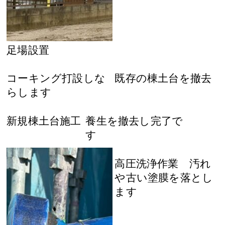
足場設置
コーキング打設しな
既存の棟土台を撤去
らします
新規棟土台施工
養生を撤去し完了で
す
高圧洗浄作業 汚れ
や古い塗膜を落とし
ます