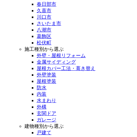
春日部市
久喜市
川口市
さいたま市
八潮市
葛飾区
松伏町
施工種別から選ぶ
外壁・屋根リフォーム
金属サイディング
屋根カバー工法・葺き替え
外壁塗装
屋根塗装
防水
内装
水まわり
外構
玄関ドア
ガレージ
建物種別から選ぶ
戸建て