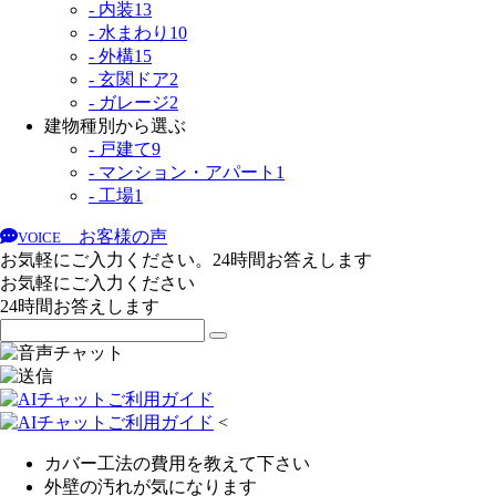
- 内装
13
- 水まわり
10
- 外構
15
- 玄関ドア
2
- ガレージ
2
建物種別から選ぶ
- 戸建て
9
- マンション・アパート
1
- 工場
1
お客様の声
VOICE
お気軽にご入力ください。24時間お答えします
お気軽にご入力ください
24時間お答えします
<
カバー工法の費用を教えて下さい
外壁の汚れが気になります