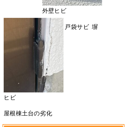
外壁ヒビ
戸袋サビ
塀
ヒビ
屋根棟土台の劣化