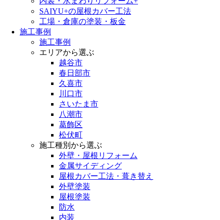
内装・水まわりリフォーム+
SAIYU+の屋根カバー工法
工場・倉庫の塗装・板金
施工事例
施工事例
エリアから選ぶ
越谷市
春日部市
久喜市
川口市
さいたま市
八潮市
葛飾区
松伏町
施工種別から選ぶ
外壁・屋根リフォーム
金属サイディング
屋根カバー工法・葺き替え
外壁塗装
屋根塗装
防水
内装