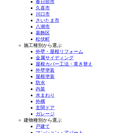
春日部市
久喜市
川口市
さいたま市
八潮市
葛飾区
松伏町
施工種別から選ぶ
外壁・屋根リフォーム
金属サイディング
屋根カバー工法・葺き替え
外壁塗装
屋根塗装
防水
内装
水まわり
外構
玄関ドア
ガレージ
建物種別から選ぶ
戸建て
マンション・アパート