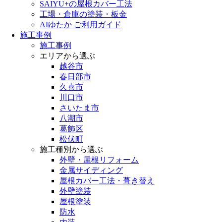
SAIYU+の屋根カバー工法
工場・倉庫の塗装・板金
AIゆたか ご利用ガイド
施工事例
施工事例
エリアから選ぶ
越谷市
春日部市
久喜市
川口市
さいたま市
八潮市
葛飾区
松伏町
施工種別から選ぶ
外壁・屋根リフォーム
金属サイディング
屋根カバー工法・葺き替え
外壁塗装
屋根塗装
防水