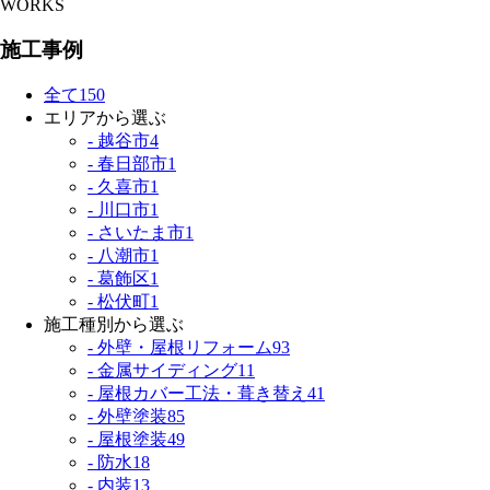
WORKS
施工事例
全て
150
エリアから選ぶ
- 越谷市
4
- 春日部市
1
- 久喜市
1
- 川口市
1
- さいたま市
1
- 八潮市
1
- 葛飾区
1
- 松伏町
1
施工種別から選ぶ
- 外壁・屋根リフォーム
93
- 金属サイディング
11
- 屋根カバー工法・葺き替え
41
- 外壁塗装
85
- 屋根塗装
49
- 防水
18
- 内装
13