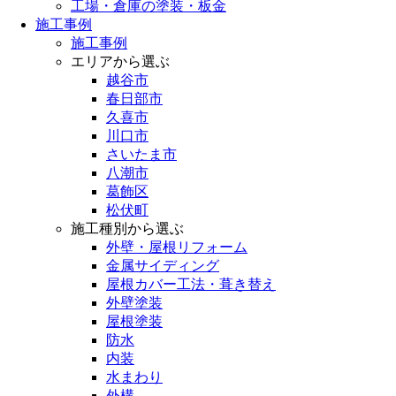
工場・倉庫の塗装・板金
施工事例
施工事例
エリアから選ぶ
越谷市
春日部市
久喜市
川口市
さいたま市
八潮市
葛飾区
松伏町
施工種別から選ぶ
外壁・屋根リフォーム
金属サイディング
屋根カバー工法・葺き替え
外壁塗装
屋根塗装
防水
内装
水まわり
外構