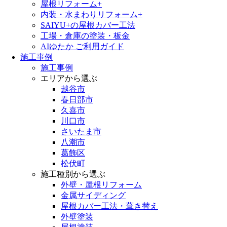
屋根リフォーム+
内装・水まわりリフォーム+
SAIYU+の屋根カバー工法
工場・倉庫の塗装・板金
AIゆたか ご利用ガイド
施工事例
施工事例
エリアから選ぶ
越谷市
春日部市
久喜市
川口市
さいたま市
八潮市
葛飾区
松伏町
施工種別から選ぶ
外壁・屋根リフォーム
金属サイディング
屋根カバー工法・葺き替え
外壁塗装