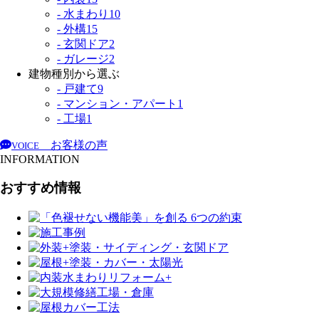
- 水まわり
10
- 外構
15
- 玄関ドア
2
- ガレージ
2
建物種別から選ぶ
- 戸建て
9
- マンション・アパート
1
- 工場
1
お客様の声
VOICE
INFORMATION
おすすめ情報