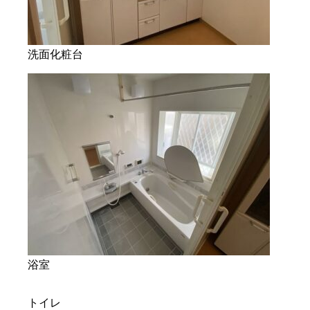
洗面化粧台
浴室
トイレ