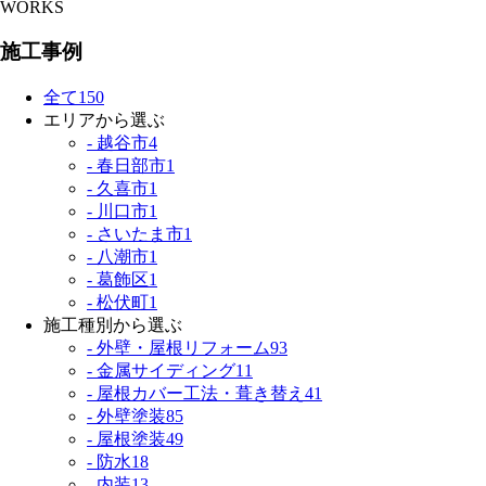
WORKS
施工事例
全て
150
エリアから選ぶ
- 越谷市
4
- 春日部市
1
- 久喜市
1
- 川口市
1
- さいたま市
1
- 八潮市
1
- 葛飾区
1
- 松伏町
1
施工種別から選ぶ
- 外壁・屋根リフォーム
93
- 金属サイディング
11
- 屋根カバー工法・葺き替え
41
- 外壁塗装
85
- 屋根塗装
49
- 防水
18
- 内装
13