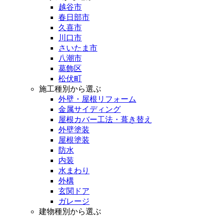
越谷市
春日部市
久喜市
川口市
さいたま市
八潮市
葛飾区
松伏町
施工種別から選ぶ
外壁・屋根リフォーム
金属サイディング
屋根カバー工法・葺き替え
外壁塗装
屋根塗装
防水
内装
水まわり
外構
玄関ドア
ガレージ
建物種別から選ぶ