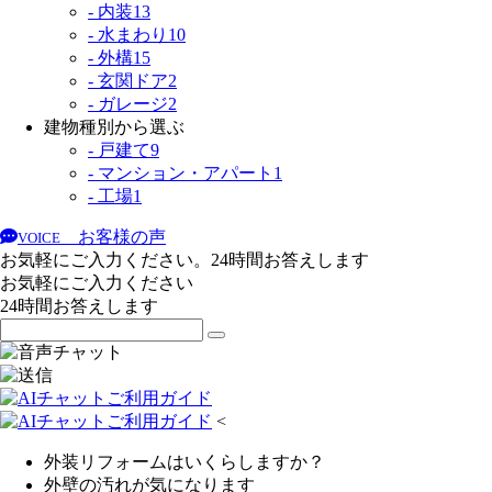
- 内装
13
- 水まわり
10
- 外構
15
- 玄関ドア
2
- ガレージ
2
建物種別から選ぶ
- 戸建て
9
- マンション・アパート
1
- 工場
1
お客様の声
VOICE
お気軽にご入力ください。24時間お答えします
お気軽にご入力ください
24時間お答えします
<
外装リフォームはいくらしますか？
外壁の汚れが気になります