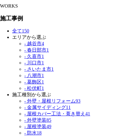
WORKS
施工事例
全て
150
エリアから選ぶ
- 越谷市
4
- 春日部市
1
- 久喜市
1
- 川口市
1
- さいたま市
1
- 八潮市
1
- 葛飾区
1
- 松伏町
1
施工種別から選ぶ
- 外壁・屋根リフォーム
93
- 金属サイディング
11
- 屋根カバー工法・葺き替え
41
- 外壁塗装
85
- 屋根塗装
49
- 防水
18