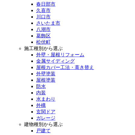
春日部市
久喜市
川口市
さいたま市
八潮市
葛飾区
松伏町
施工種別から選ぶ
外壁・屋根リフォーム
金属サイディング
屋根カバー工法・葺き替え
外壁塗装
屋根塗装
防水
内装
水まわり
外構
玄関ドア
ガレージ
建物種別から選ぶ
戸建て