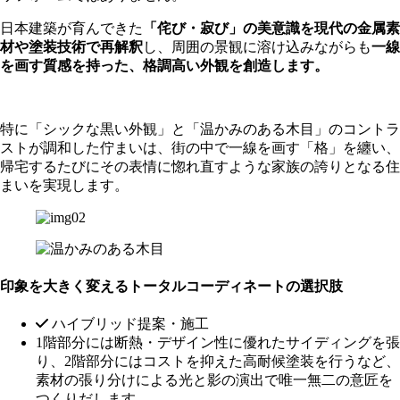
日本建築が育んできた
「侘び・寂び」の美意識を現代の金属素
材や塗装技術で再解釈
し、周囲の景観に溶け込みながらも
一線
を画す質感を持った、格調高い外観を創造します。
特に「シックな黒い外観」と「温かみのある木目」のコントラ
ストが調和した佇まいは、街の中で一線を画す「格」を纏い、
帰宅するたびにその表情に惚れ直すような家族の誇りとなる住
まいを実現します。
印象を大きく変えるトータルコーディネートの選択肢
ハイブリッド提案・施工
1階部分には断熱・デザイン性に優れたサイディングを張
り、2階部分にはコストを抑えた高耐候塗装を行うなど、
素材の張り分けによる光と影の演出で唯一無二の意匠を
つくりだします。