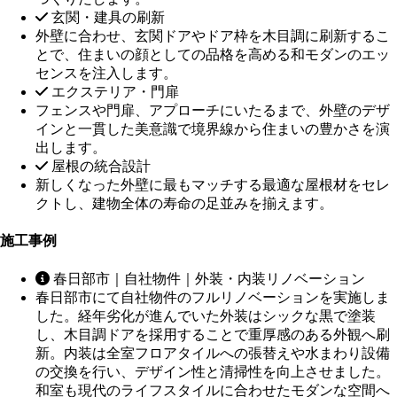
玄関・建具の刷新
外壁に合わせ、玄関ドアやドア枠を木目調に刷新するこ
とで、住まいの顔としての品格を高める和モダンのエッ
センスを注入します。
エクステリア・門扉
フェンスや門扉、アプローチにいたるまで、外壁のデザ
インと一貫した美意識で境界線から住まいの豊かさを演
出します。
屋根の統合設計
新しくなった外壁に最もマッチする最適な屋根材をセレ
クトし、建物全体の寿命の足並みを揃えます。
施工事例
春日部市｜自社物件｜外装・内装リノベーション
春日部市にて自社物件のフルリノベーションを実施しま
した。経年劣化が進んでいた外装はシックな黒で塗装
し、木目調ドアを採用することで重厚感のある外観へ刷
新。内装は全室フロアタイルへの張替えや水まわり設備
の交換を行い、デザイン性と清掃性を向上させました。
和室も現代のライフスタイルに合わせたモダンな空間へ