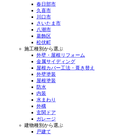
春日部市
久喜市
川口市
さいたま市
八潮市
葛飾区
松伏町
施工種別から選ぶ
外壁・屋根リフォーム
金属サイディング
屋根カバー工法・葺き替え
外壁塗装
屋根塗装
防水
内装
水まわり
外構
玄関ドア
ガレージ
建物種別から選ぶ
戸建て