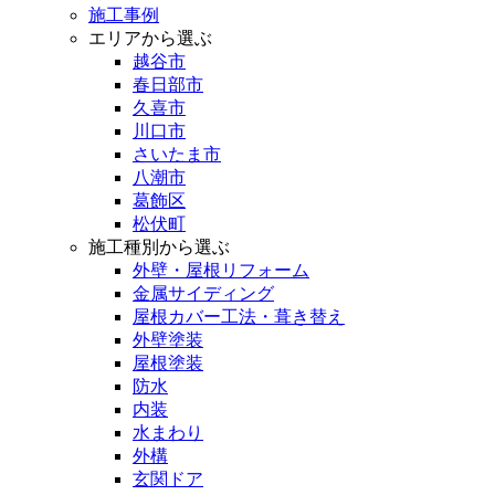
施工事例
エリアから選ぶ
越谷市
春日部市
久喜市
川口市
さいたま市
八潮市
葛飾区
松伏町
施工種別から選ぶ
外壁・屋根リフォーム
金属サイディング
屋根カバー工法・葺き替え
外壁塗装
屋根塗装
防水
内装
水まわり
外構
玄関ドア