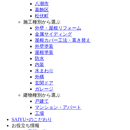
八潮市
葛飾区
松伏町
施工種別から選ぶ
外壁・屋根リフォーム
金属サイディング
屋根カバー工法・葺き替え
外壁塗装
屋根塗装
防水
内装
水まわり
外構
玄関ドア
ガレージ
建物種別から選ぶ
戸建て
マンション・アパート
工場
SAIYU+のこだわり
お役立ち情報