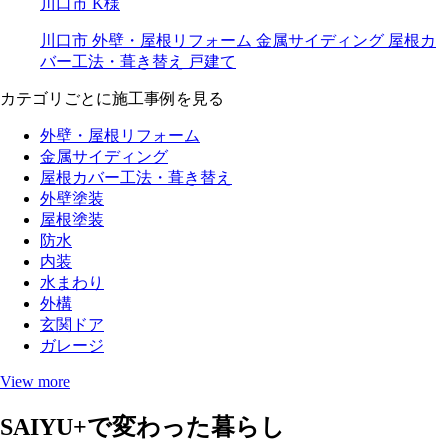
川口市 K様
川口市
外壁・屋根リフォーム
金属サイディング
屋根カ
バー工法・葺き替え
戸建て
カテゴリごとに施工事例を見る
外壁・屋根リフォーム
金属サイディング
屋根カバー工法・葺き替え
外壁塗装
屋根塗装
防水
内装
水まわり
外構
玄関ドア
ガレージ
View more
SAIYU+で変わった暮らし