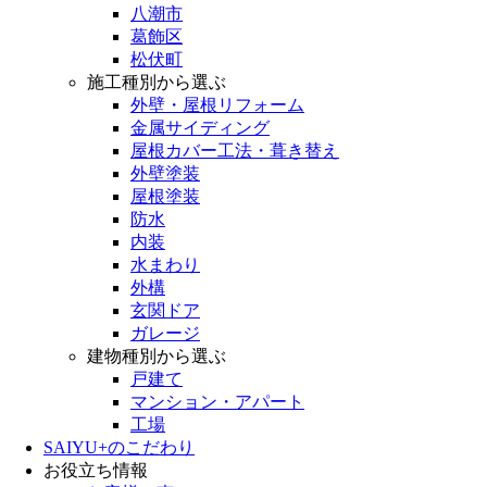
八潮市
葛飾区
松伏町
施工種別から選ぶ
外壁・屋根リフォーム
金属サイディング
屋根カバー工法・葺き替え
外壁塗装
屋根塗装
防水
内装
水まわり
外構
玄関ドア
ガレージ
建物種別から選ぶ
戸建て
マンション・アパート
工場
SAIYU+のこだわり
お役立ち情報