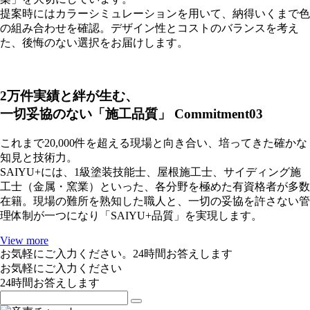
提案時にはカラーシミュレーションを用いて、納得いくまで色
の組み合わせを確認。デザイン性とコストのバランスを考え
た、後悔のない選択をお届けします。
2万件実績と絆が生む、
一切妥協のない「施工品質」
Commitment03
これまで20,000件を超える現場と向き合い、培ってきた確かな
知見と技術力。
SAIYU+には、1級塗装技能士、屋根施工士、サイディング施
工士（金属・窯業）といった、各分野を極めた有資格者が多数
在籍。現場の難所を熟知した職人と、一切の妥協を許さない管
理体制が一つになり「SAIYU+品質」を実現します。
View more
お気軽にご入力ください。24時間お答えします
お気軽にご入力ください
24時間お答えします