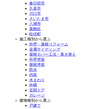
春日部市
久喜市
川口市
さいたま市
八潮市
葛飾区
松伏町
施工種別から選ぶ
外壁・屋根リフォーム
金属サイディング
屋根カバー工法・葺き替え
外壁塗装
屋根塗装
防水
内装
水まわり
外構
玄関ドア
ガレージ
建物種別から選ぶ
戸建て