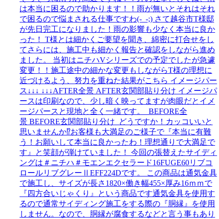
は本当に困るので助かります！！雨が無いとそれはそれ
で困るので悩まされる仕事ですわ(-_-;) さて越谷市T様邸
が先日完工になりました！雨の影響も少なく本当に良か
った！ T様とは細かくご要望を聞き、綿密に打合せをし
てさらには、施工中も細かく報告と確認をしながら進め
ました。 当初はニチハVシリーズでの予定でしたが急遽
変更！！施工途中の細かな変更もしながらT様の理想に
近づけるよう、努力を重ねた結果がこちら イメージパー
ス↓↓↓ ↓↓↓AFTER全景 AFTER玄関部貼り分け イメージパ
ースは印刷なので、少し暗く映ってますが肉眼だとイメ
ージパースと現地と全く一緒です。 BEFORE全
景 BEFORE玄関部貼り分け どうですか！カッコいいと
思いませんか⁉お客様も大満足のご様子で『本当に有難
う！お願いして本当に良かったわ！理想通りで大満足で
す』と笑顔が弾けていました！ 今回の張替えたサイディ
ングは＃ニチハ＃モエンエクセラード16FUGE60リブコ
ロールリブグレーⅡEFF224Dです。 この商品は通気金具
で施工し、サイズが長さ1820×働き幅455×厚み16ｍｍで
『四方合いじゃくり』という商品です通気金具を使用す
るので通常サイディング施工をする際の『胴縁』を使用
しません。なので、胴縁が腐食するなどと言う事もあり