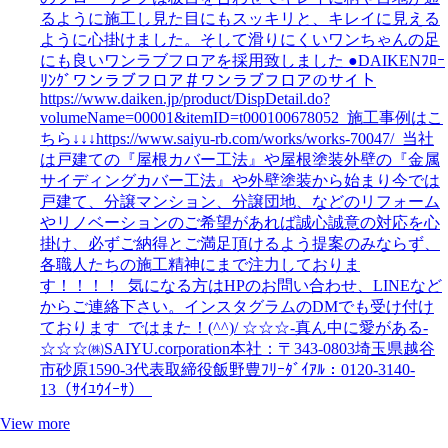
るように施工し見た目にもスッキリと、キレイに見える
ように心掛けました。そして滑りにくいワンちゃんの足
にも良いワンラブフロアを採用致しました ●DAIKENﾌﾛｰ
ﾘﾝｸﾞワンラブフロア＃ワンラブフロアのサイト
https://www.daiken.jp/product/DispDetail.do?
volumeName=00001&itemID=t000100678052 施工事例はこ
ちら↓↓↓https://www.saiyu-rb.com/works/works-70047/ 当社
は戸建ての『屋根カバー工法』や屋根塗装外壁の『金属
サイディングカバー工法』や外壁塗装から始まり今では
戸建て、分譲マンション、分譲団地、などのリフォーム
やリノベーションのご希望があれば誠心誠意の対応を心
掛け、必ずご納得とご満足頂けるよう提案のみならず、
各職人たちの施工精神にまで注力しておりま
す！！！！ 気になる方はHPのお問い合わせ、LINEなど
からご連絡下さい。インスタグラムのDMでも受け付け
ております ではまた！(^^)/ ☆☆☆-真ん中に愛がある-
☆☆☆㈱SAIYU.corporation本社：〒343-0803埼玉県越谷
市砂原1590-3代表取締役飯野豊ﾌﾘｰﾀﾞｲｱﾙ：0120-3140-
13（ｻｲﾕｳｲｰｻ）
View more