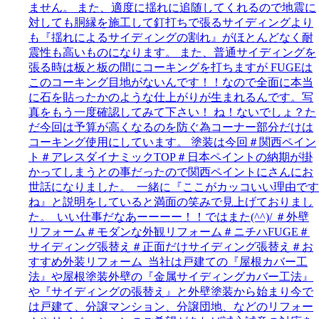
ません。 また、適度に揺れに追随してくれるので地震に
対しても胴縁を施工して釘打ちで張るサイディングより
も『揺れによるサイディングの割れ』がほとんどなく耐
震性も高いものになります。 また、普通サイディングを
張る時は板と板の間にコーキングを打ちますが FUGEは
このコーキング目地がないんです！！なので全面に本当
に石を貼ったかのような仕上がりが生まれるんです。写
真をもう一度確認してみて下さい！ ね！ないでしょ？た
だ今回は予算が高くなるのを防ぐ為コーナー部分だけは
コーキング使用にしています。 塗装は今回＃関西ペイン
ト＃アレスダイナミックTOP＃日本ペイントの納期が掛
かってしまうとの事だったので関西ペイントにさんにお
世話になりました。 一緒に『ここがカッコいい理由です
ね』と説明をしていると満面の笑みで見上げておりまし
た。 いい仕事だなあーーーー！！ではまた(^^)/ ＃外壁
リフォーム＃モダンな外観リフォーム＃ニチハFUGE＃
サイディング張替え＃正面だけサイディング張替え＃お
すすめ外装リフォーム 当社は戸建ての『屋根カバー工
法』や屋根塗装外壁の『金属サイディングカバー工法』
や『サイディングの張替え』と外壁塗装から始まり今で
は戸建て、分譲マンション、分譲団地、などのリフォー