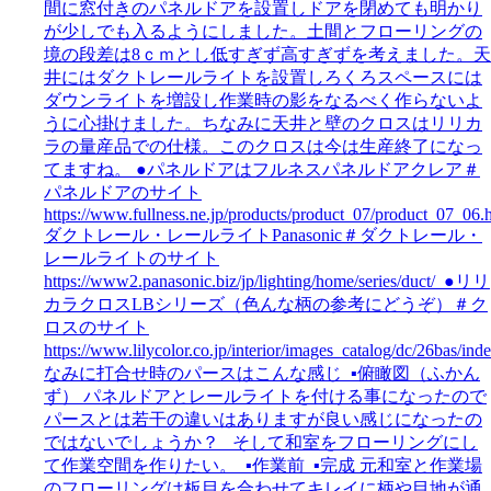
間に窓付きのパネルドアを設置しドアを閉めても明かり
が少しでも入るようにしました。土間とフローリングの
境の段差は8ｃｍとし低すぎず高すぎずを考えました。天
井にはダクトレールライトを設置しろくろスペースには
ダウンライトを増設し作業時の影をなるべく作らないよ
うに心掛けました。ちなみに天井と壁のクロスはリリカ
ラの量産品での仕様。このクロスは今は生産終了になっ
てますね。 ●パネルドアはフルネスパネルドアクレア＃
パネルドアのサイト
https://www.fullness.ne.jp/products/product_07/product_07_06.
ダクトレール・レールライトPanasonic＃ダクトレール・
レールライトのサイト
https://www2.panasonic.biz/jp/lighting/home/series/duct/ ●リリ
カラクロスLBシリーズ（色んな柄の参考にどうぞ）＃ク
ロスのサイト
https://www.lilycolor.co.jp/interior/images_catalog/dc/26bas/
なみに打合せ時のパースはこんな感じ ▪俯瞰図（ふかん
ず） パネルドアとレールライトを付ける事になったので
パースとは若干の違いはありますが良い感じになったの
ではないでしょうか？ そして和室をフローリングにし
て作業空間を作りたい。 ▪作業前 ▪完成 元和室と作業場
のフローリングは板目を合わせてキレイに柄や目地が通