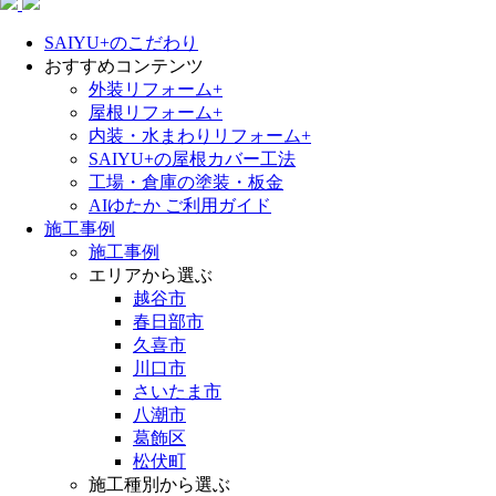
SAIYU+のこだわり
おすすめコンテンツ
外装リフォーム+
屋根リフォーム+
内装・水まわりリフォーム+
SAIYU+の屋根カバー工法
工場・倉庫の塗装・板金
AIゆたか ご利用ガイド
施工事例
施工事例
エリアから選ぶ
越谷市
春日部市
久喜市
川口市
さいたま市
八潮市
葛飾区
松伏町
施工種別から選ぶ