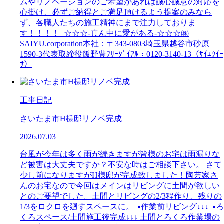
ムやリノベーションのご希望があれば誠心誠意の対応を
心掛け、必ずご納得とご満足頂けるよう提案のみなら
ず、各職人たちの施工精神にまで注力しておりま
す！！！！ ☆☆☆-真ん中に愛がある-☆☆☆㈱
SAIYU.corporation本社：〒343-0803埼玉県越谷市砂原
1590-3代表取締役飯野豊ﾌﾘｰﾀﾞｲｱﾙ：0120-3140-13（ｻｲﾕｳｲｰ
ｻ）
工事日記
さいたま市H様邸リノベ完成
2026.07.03
台風が今年は多く雨が続きますが皆様のお宅は雨漏りな
ど被害は大丈夫ですか？不安な時はご相談下さい。 さて
少し前になりますがH様邸が完成致しました！陶芸家さ
んのお宅なので今回はメインはリビングに土間が欲しい
とのご要望でした。土間とリビングの2/3程作り、残りの
1/3をロクロを廻すスペースに。 ▪作業前リビング↓↓↓ ▪ろ
くろスペース/土間施工後完成↓↓↓ 土間とろくろ作業場の