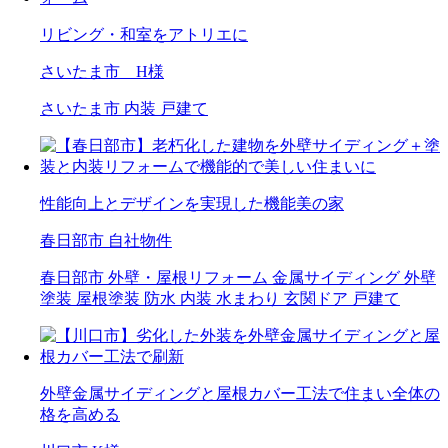
リビング・和室をアトリエに
さいたま市 H様
さいたま市
内装
戸建て
性能向上とデザインを実現した機能美の家
春日部市 自社物件
春日部市
外壁・屋根リフォーム
金属サイディング
外壁
塗装
屋根塗装
防水
内装
水まわり
玄関ドア
戸建て
外壁金属サイディングと屋根カバー工法で住まい全体の
格を高める