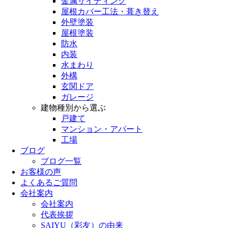
金属サイディング
屋根カバー工法・葺き替え
外壁塗装
屋根塗装
防水
内装
水まわり
外構
玄関ドア
ガレージ
建物種別から選ぶ
戸建て
マンション・アパート
工場
ブログ
ブログ一覧
お客様の声
よくあるご質問
会社案内
会社案内
代表挨拶
SAIYU（彩友）の由来