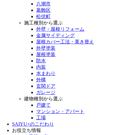
八潮市
葛飾区
松伏町
施工種別から選ぶ
外壁・屋根リフォーム
金属サイディング
屋根カバー工法・葺き替え
外壁塗装
屋根塗装
防水
内装
水まわり
外構
玄関ドア
ガレージ
建物種別から選ぶ
戸建て
マンション・アパート
工場
SAIYU+のこだわり
お役立ち情報