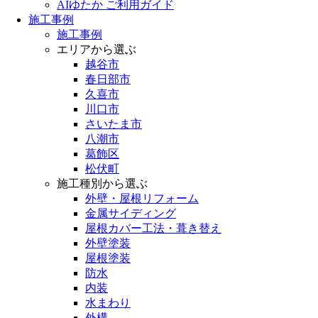
AIゆたか ご利用ガイド
施工事例
施工事例
エリアから選ぶ
越谷市
春日部市
久喜市
川口市
さいたま市
八潮市
葛飾区
松伏町
施工種別から選ぶ
外壁・屋根リフォーム
金属サイディング
屋根カバー工法・葺き替え
外壁塗装
屋根塗装
防水
内装
水まわり
外構