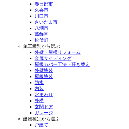
春日部市
久喜市
川口市
さいたま市
八潮市
葛飾区
松伏町
施工種別から選ぶ
外壁・屋根リフォーム
金属サイディング
屋根カバー工法・葺き替え
外壁塗装
屋根塗装
防水
内装
水まわり
外構
玄関ドア
ガレージ
建物種別から選ぶ
戸建て