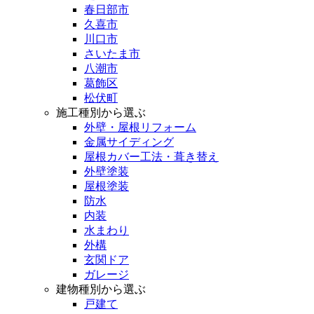
春日部市
久喜市
川口市
さいたま市
八潮市
葛飾区
松伏町
施工種別から選ぶ
外壁・屋根リフォーム
金属サイディング
屋根カバー工法・葺き替え
外壁塗装
屋根塗装
防水
内装
水まわり
外構
玄関ドア
ガレージ
建物種別から選ぶ
戸建て