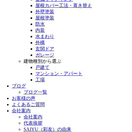
屋根カバー工法・葺き替え
外壁塗装
屋根塗装
防水
内装
水まわり
外構
玄関ドア
ガレージ
建物種別から選ぶ
戸建て
マンション・アパート
工場
ブログ
ブログ一覧
お客様の声
よくあるご質問
会社案内
会社案内
代表挨拶
SAIYU（彩友）の由来