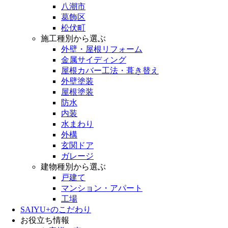
八潮市
葛飾区
松伏町
施工種別から選ぶ
外壁・屋根リフォーム
金属サイディング
屋根カバー工法・葺き替え
外壁塗装
屋根塗装
防水
内装
水まわり
外構
玄関ドア
ガレージ
建物種別から選ぶ
戸建て
マンション・アパート
工場
SAIYU+のこだわり
お役立ち情報