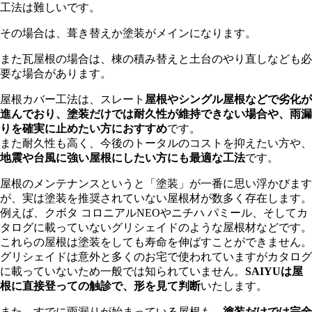
工法は難しいです。
その場合は、葺き替えか塗装がメインになります。
また瓦屋根の場合は、棟の積み替えと土台のやり直しなども必
要な場合があります。
屋根カバー工法は、スレート
屋根やシングル屋根などで劣化が
進んでおり、塗装だけでは耐久性が維持できない場合や、雨漏
りを確実に止めたい方におすすめ
です。
また耐久性も高く、今後のトータルのコストを抑えたい方や、
地震や台風に強い屋根にしたい方にも最適な工法
です。
屋根のメンテナンスというと「塗装」が一番に思い浮かびます
が、実は塗装を推奨されていない屋根材が数多く存在します。
例えば、クボタ コロニアルNEOやニチハ パミール、そしてカ
タログに載っていないグリシェイドのような屋根材などです。
これらの屋根は塗装をしても寿命を伸ばすことができません。
グリシェイドは意外と多くのお宅で使われていますがカタログ
に載っていないため一般では知られていません。
SAIYUは屋
根に直接登っての触診で、形を見て判断
いたします。
また、すでに雨漏りが始まっている屋根も、
塗装だけでは完全