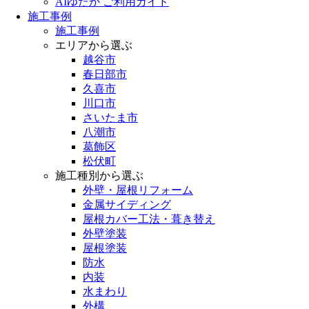
AIゆたか ご利用ガイド
施工事例
施工事例
エリアから選ぶ
越谷市
春日部市
久喜市
川口市
さいたま市
八潮市
葛飾区
松伏町
施工種別から選ぶ
外壁・屋根リフォーム
金属サイディング
屋根カバー工法・葺き替え
外壁塗装
屋根塗装
防水
内装
水まわり
外構